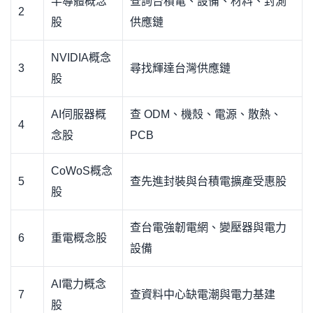
半導體概念
查詢台積電、設備、材料、封測
2
股
供應鏈
NVIDIA概念
3
尋找輝達台灣供應鏈
股
AI伺服器概
查 ODM、機殼、電源、散熱、
4
念股
PCB
CoWoS概念
5
查先進封裝與台積電擴產受惠股
股
查台電強韌電網、變壓器與電力
6
重電概念股
設備
AI電力概念
7
查資料中心缺電潮與電力基建
股