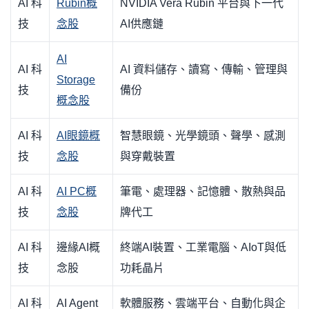
AI 科
Rubin概
NVIDIA Vera Rubin 平台與下一代
技
念股
AI供應鏈
AI
AI 科
AI 資料儲存、讀寫、傳輸、管理與
Storage
技
備份
概念股
AI 科
AI眼鏡概
智慧眼鏡、光學鏡頭、聲學、感測
技
念股
與穿戴裝置
AI 科
AI PC概
筆電、處理器、記憶體、散熱與品
技
念股
牌代工
AI 科
邊緣AI概
終端AI裝置、工業電腦、AIoT與低
技
念股
功耗晶片
AI 科
AI Agent
軟體服務、雲端平台、自動化與企