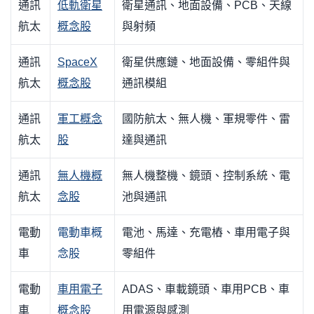
通訊
低軌衛星
衛星通訊、地面設備、PCB、天線
航太
概念股
與射頻
通訊
SpaceX
衛星供應鏈、地面設備、零組件與
航太
概念股
通訊模組
通訊
軍工概念
國防航太、無人機、軍規零件、雷
航太
股
達與通訊
通訊
無人機概
無人機整機、鏡頭、控制系統、電
航太
念股
池與通訊
電動
電動車概
電池、馬達、充電樁、車用電子與
車
念股
零組件
電動
車用電子
ADAS、車載鏡頭、車用PCB、車
車
概念股
用電源與感測