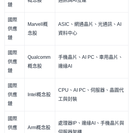
概念股
通訊與AI互連
鏈
國際
Marvell概
ASIC、網通晶片、光通訊、AI
供應
念股
資料中心
鏈
國際
Qualcomm
手機晶片、AI PC、車用晶片、
供應
概念股
邊緣AI
鏈
國際
CPU、AI PC、伺服器、晶圓代
供應
Intel概念股
工與封裝
鏈
國際
處理器IP、邊緣AI、手機晶片與
供應
Arm概念股
伺服器架構