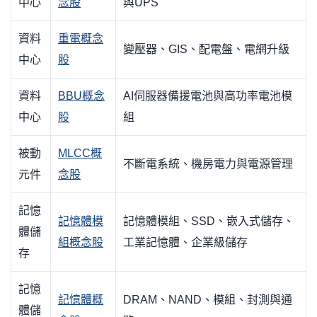
中心
念股
與UPS
資料
重電概念
變壓器、GIS、配電盤、電網升級
中心
股
資料
BBU概念
AI伺服器備援電池與高功率電池模
中心
股
組
被動
MLCC概
不斷電系統、機房電力與電源管理
元件
念股
記憶
記憶體模
記憶體模組、SSD、嵌入式儲存、
體儲
組概念股
工業記憶體、企業級儲存
存
記憶
記憶體概
DRAM、NAND、模組、封測與通
體儲