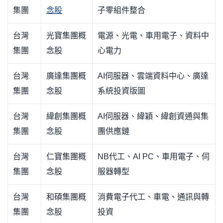
集團
念股
子零組件整合
台灣
光寶集團概
電源、光電、車用電子、資料中
集團
念股
心電力
台灣
廣達集團概
AI伺服器、雲端資料中心、廣達
集團
念股
系統投資版圖
台灣
緯創集團概
AI伺服器、緯穎、緯創資通與集
集團
念股
團供應鏈
台灣
仁寶集團概
NB代工、AI PC、車用電子、伺
集團
念股
服器轉型
台灣
和碩集團概
消費電子代工、車電、通訊與轉
集團
念股
投資