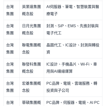
台灣
英業達集團
AI伺服器、筆電、智慧裝置與醫
集團
概念股
療電子
台灣
日月光集團
封測、SiP、EMS、先進封裝與
集團
概念股
電子代工
台灣
聯電集團概
晶圓代工、IC設計、封測與轉投
集團
念股
資
台灣
聯發科集團
IC設計、手機晶片、Wi-Fi、車
集團
概念股
用與AI邊緣運算
台灣
宏碁集團概
PC品牌、電競、雲端服務、轉
集團
念股
投資與子公司
台灣
華碩集團概
PC品牌、伺服器、電競、AI PC