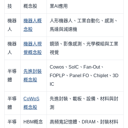
技
概念股
業AI應用
機器
機器人概
人形機器人、工業自動化、感測、
人
念股
馬達與減速機
機器
機器人視
鏡頭、影像感測、光學模組與工業
人
覺概念股
視覺
Cowos、SoIC、Fan-Out、
半導
先進封裝
FOPLP、Panel FO、Chiplet、3D
體
概念股
IC
半導
CoWoS
先進封裝、載板、設備、材料與封
體
概念股
測
半導
HBM概念
高頻寬記憶體、DRAM、封裝材料