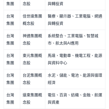
集團
念股
與轉投資
台灣
佳世達集團
醫療、顯示器、工業電腦、網通
集團
概念股
與轉投資
台灣
神通集團概
系統整合、工業電腦、智慧城
集團
念股
市、航太與AI應用
台灣
東元集團概
馬達、電動車、機電工程、能源
集團
念股
與資料中心
台灣
台泥集團概
水泥、儲能、電池、能源與循環
集團
念股
經濟
台灣
遠東集團概
電信、百貨、紡織、金融、航運
集團
念股
與資產