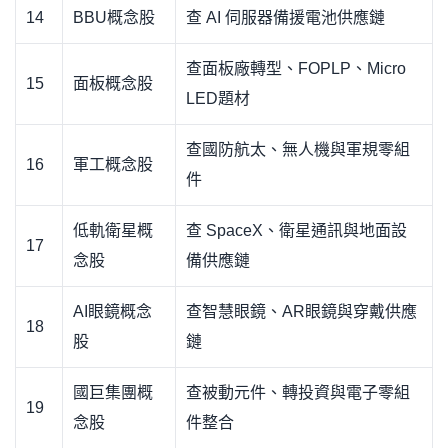
14
BBU概念股
查 AI 伺服器備援電池供應鏈
查面板廠轉型、FOPLP、Micro
15
面板概念股
LED題材
查國防航太、無人機與軍規零組
16
軍工概念股
件
低軌衛星概
查 SpaceX、衛星通訊與地面設
17
念股
備供應鏈
AI眼鏡概念
查智慧眼鏡、AR眼鏡與穿戴供應
18
股
鏈
國巨集團概
查被動元件、轉投資與電子零組
19
念股
件整合