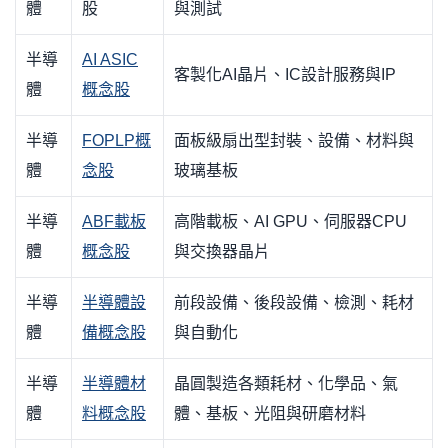
體
股
與測試
半導
AI ASIC
客製化AI晶片、IC設計服務與IP
體
概念股
半導
FOPLP概
面板級扇出型封裝、設備、材料與
體
念股
玻璃基板
半導
ABF載板
高階載板、AI GPU、伺服器CPU
體
概念股
與交換器晶片
半導
半導體設
前段設備、後段設備、檢測、耗材
體
備概念股
與自動化
半導
半導體材
晶圓製造各類耗材、化學品、氣
體
料概念股
體、基板、光阻與研磨材料