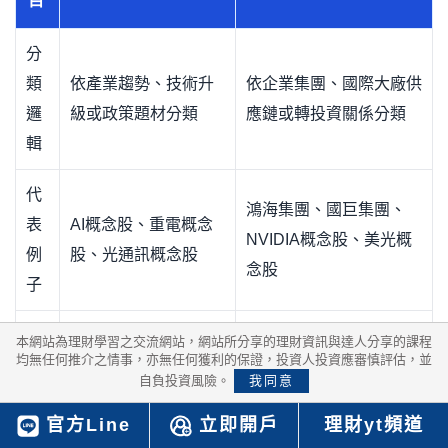
目
分
類
依產業趨勢、技術升
依企業集團、國際大廠供
邏
級或政策題材分類
應鏈或轉投資關係分類
輯
代
鴻海集團、國巨集團、
表
AI概念股、重電概念
NVIDIA概念股、美光概
例
股、光通訊概念股
念股
子
投
本網站為理財學習之交流網站，網站所分享的理財資訊與達人分享的課程
市場需求、產業景
均無任何推介之情事，亦無任何獲利的保證，投資人投資應審慎評估，並
資
集團資源、轉投資價值、
氣、供應鏈位置、技
自負投資風險。
我同意
重
客戶關係、供應鏈訂單
術門檻
官方Line
立即開戶
理財yt頻道
點