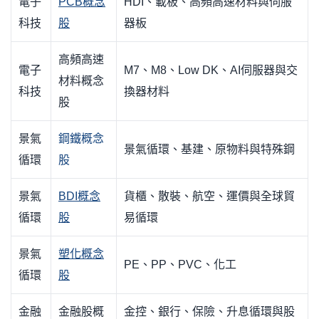
電子
PCB概念
HDI、載板、高頻高速材料與伺服
科技
股
器板
高頻高速
電子
M7、M8、Low DK、AI伺服器與交
材料概念
科技
換器材料
股
景氣
鋼鐵概念
景氣循環、基建、原物料與特殊鋼
循環
股
景氣
BDI概念
貨櫃、散裝、航空、運價與全球貿
循環
股
易循環
景氣
塑化概念
PE、PP、PVC、化工
循環
股
金融
金融股概
金控、銀行、保險、升息循環與股