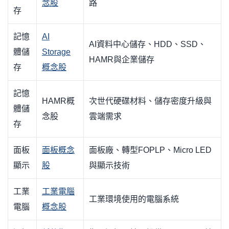
念股
路
存
記憶
AI
AI資料中心儲存、HDD、SSD、
體儲
Storage
HAMR與企業儲存
存
概念股
記憶
HAMR概
次世代硬碟材料、儲存密度升級與
體儲
念股
雲端需求
存
面板
面板概念
面板廠、轉型FOPLP、Micro LED
顯示
股
與顯示技術
工業
工業電腦
工業環境使用的電腦系統
電腦
概念股