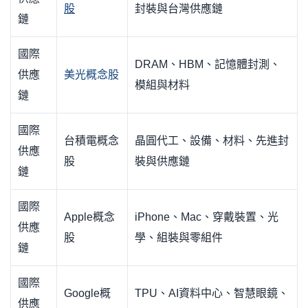
股
封裝與台灣供應鏈
鏈
國際
DRAM、HBM、記憶體封測、
供應
美光概念股
模組與材料
鏈
國際
台積電概念
晶圓代工、設備、材料、先進封
供應
股
裝與供應鏈
鏈
國際
Apple概念
iPhone、Mac、穿戴裝置、光
供應
股
學、組裝與零組件
鏈
國際
Google概
TPU、AI資料中心、智慧眼鏡、
供應