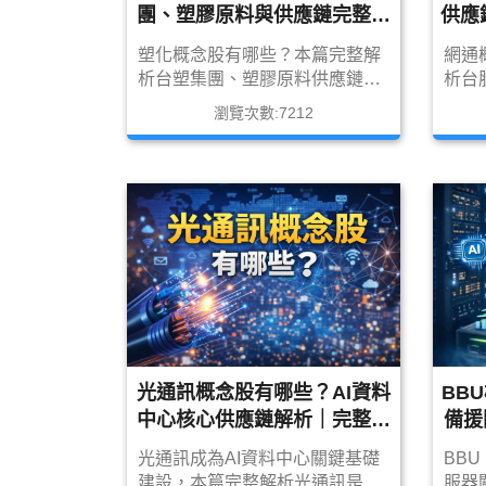
團、塑膠原料與供應鏈完整解
供應
析（2026最新版）
塑化概念股有哪些？本篇完整解
網通
析台塑集團、塑膠原料供應鏈、
析台
PE／PP／PVC產品分類，整理
器、路
瀏覽次數:7212
台股塑化概念股總表與投資重
FW
點，並深入分析油價上漲、塑膠
理建
袋缺貨與中國產能對塑化股的影
磊等
響。
次看
光通訊概念股有哪些？AI資料
BB
中心核心供應鏈解析｜完整台
備援
股名單＋未來爆發趨勢
光通訊成為AI資料中心關鍵基礎
BB
建設，本篇完整解析光通訊是什
服器