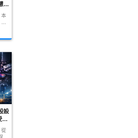
慧座
）
，本
、智
、車
並整
名單
股設
受惠
！從
製程到