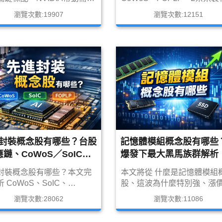
。本篇完整解析BBU是什
AI 測試設備，全面整理台積
瀏覽次數:19907
瀏覽次數:12151
與UPS差異、產業供應鏈，
備供應鏈與受惠概念股，包
台股BBU概念股名單，包含
塑、辛耘、旺矽、穎崴等重
-KY（6781）、順達
司與未來成長主軸。
211）、台達電（2308）三大
股，掌握下一波AI基礎建設
機會。
封裝概念股有哪些？台股
記憶體模組概念股有哪些？
鏈、CoWoS／SoIC／
爆發下最大黑馬族群解析
FOPLP 完整解析
剛/創見/宇瞻/宜鼎）
封裝概念股有哪些？本文完
本文將從 什麼是記憶體模組
 CoWoS、SoIC、
股、這波為什麼特別強、漲
LP、Chiplet 等封裝技術演
獲利為什麼同步爆發、AI 到
瀏覽次數:28062
瀏覽次數:11086
整理台股先進封裝供應鏈、
沒有關、台股代表公司、投
概念股、成長趨勢與投資重
點與風險 幫你完整整理，帶