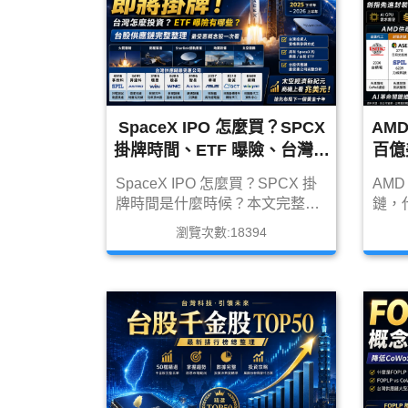
SpaceX IPO 怎麼買？SPCX
AM
掛牌時間、ETF 曝險、台灣供
百億
應鏈完整解析｜2026 最新受
供應
SpaceX IPO 怎麼買？SPCX 掛
AM
惠概念股
牌時間是什麼時候？本文完整整
鏈，代
理台灣投資人參與方式、專業投
CoW
瀏覽次數:18394
資人資格、持有 SpaceX 的美股
發。
ETF、低軌衛星概念 ETF，以及
股、A
台灣最受惠供應鏈，包括 4916
HB
事欣科、3491 昇達科、3105 穩
惠公司
懋、6285 啟碁、3596 智易等
323
SpaceX 概念股完整解析。
鋐、3
整解