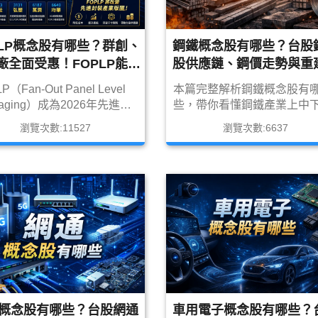
PLP概念股有哪些？群創、
鋼鐵概念股有哪些？台股
廠全面受惠！FOPLP能降
股供應鏈、鋼價走勢與重
oWoS成本？台灣供應鏈
材完整解析（2026最新
P（Fan-Out Panel Level
本篇完整解析鋼鐵概念股有
完整解析
kaging）成為2026年先進封
些，帶你看懂鋼鐵產業上中
熱門技術之一，有望降低
供應鏈、鋼價與鐵礦砂報價
瀏覽次數:11527
瀏覽次數:6637
WoS封裝成本並提升AI晶片產
查、鋼鐵股近年為何表現不
本文完整解析FOPLP技術、
以及航海王行情與戰爭重建
oWoS差異、群創布局、受惠
的投資機會，並整理台股鋼
股與台灣供應鏈，包括 3481
分類總表與選股重點。
3583 辛耘、3131 弘塑、
7 萬潤、6640 均華等FOPLP
股一次看懂。
概念股有哪些？台股網通
車用電子概念股有哪些？