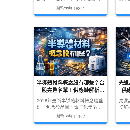
麼、與矽光子差異、AI帶動需
爆發
瀏覽次數:19231
求，以及台股光通訊概念股完整
麼、
名單，掌握下一波高速傳輸投資
以及
機會。
AES
（3
領頭
投資
半導體材料概念股有哪些？台
先進
股完整名單＋供應鏈解析
供應
（2026最新版）
2026年最新半導體材料概念股整
先進
理，包含矽晶圓、電子化學品、
整解析
特用氣體、CMP研磨材料與封裝
FOP
瀏覽次數:11162
材料，完整解析台股供應鏈與受
進，
惠族群，掌握AI與2奈米帶動的材
受惠