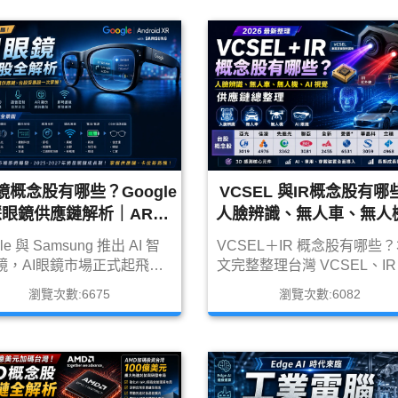
、2317鴻海等受惠股，並探
著未來 AI 資料中心將全面進
I伺服器、資料中心與Vera
台積電仍是核心受益者，而
bin時代的投資機會。
子族群（聯鈞、光聖、華星
等）及封裝測試廠（日月光
元電、景碩等）也將同步受
成為市場關注的下一波投資
機。
鏡概念股有哪些？Google
VCSEL 與IR概念股有哪
慧眼鏡供應鏈解析｜AR眼
人臉辨識、無人車、無人
Micro LED、光學與AI受
AI 視覺供應鏈總整理｜20
le 與 Samsung 推出 AI 智
VCSEL＋IR 概念股有哪些
惠股總整理
最新台股受惠股
鏡，AI眼鏡市場正式起飛。
文完整整理台灣 VCSEL、IR
完整解析 AI 眼鏡產業趨勢、
LED、3D 感測、LiDAR、
瀏覽次數:6675
瀏覽次數:6082
gle AI Glass 發展方向、台灣
辨識、無人車、無人機相關
眼鏡供應鏈，以及 Micro
鏈，包含 3019 亞光、4976 
D、光學、VCSEL、電池與
凌、3362 先進光、3081 聯
M 受惠概念股。
2455 全新、6531 愛普等 AI
受惠股與產業趨勢分析。