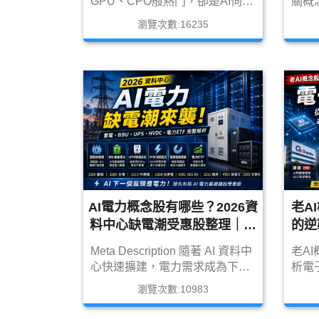
GPU、CPO般熱門，卻是AI伺服
關概
器、DDR5記憶體與資料中心不
半導
瀏覽次數:16235
可或缺的關鍵元件。本文整理
中心
PMIC產業趨勢、DDR5帶來的新
發？
需求，以及最值得關注的台股
鏈、M
PMIC概念股與未來展望。
PM
及最
股與
AI電力概念股有哪些？2026資
老A
料中心缺電潮受惠股整理｜重
的逆
電、BBU、UPS、HVDC與電
Meta Description 隨著 AI 資料中
老A
力ETF完整解析
心快速擴建，電力需求成為下一
析電
個產業瓶頸。本文整理 AI 電力概
器的
瀏覽次數:10983
念股，包括重電設備、電網升
達、3
級、HVDC、AI 電源、BBU 備援
235