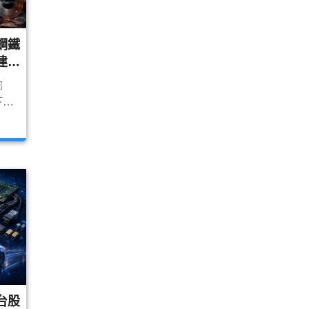
鋼鐵
建題
版）
哪
下游
怎麼
佳，
帶來
鐵股
台股