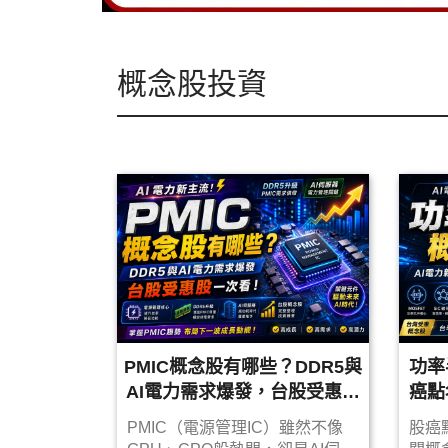
概念股投資
PMIC概念股有哪些？DDR5與
功率
AI電力需求爆發，台股受惠股
癌點
一次看
PMIC（電源管理IC）雖然不像
股癌