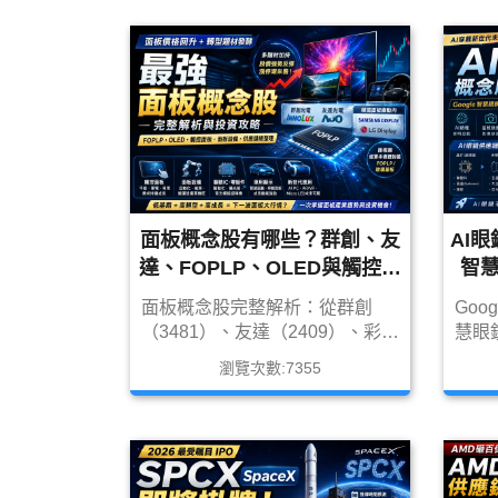
電池、UPS 不斷電系統及電力
和碩
ETF，解析華城（1519）、士電
討A
（1503）、中興電（1513）、台
Ru
達電（2308）、AES-
KY（6781）、順達（3211）等
受惠方向。
面板概念股有哪些？群創、友
AI眼
達、FOPLP、OLED與觸控面
智
板供應鏈完整解析
鏡、
面板概念股完整解析：從群創
Goog
（3481）、友達（2409）、彩晶
慧眼
（6116），到FOPLP、觸控面
本文
瀏覽次數:7355
板、驅動IC、面板設備、Mini
Goo
LED、Micro LED與韓國
AI 
Samsung Display、LG Display
LE
OLED 戰略，完整整理台股面板
OD
供應鏈與未來轉型趨勢。