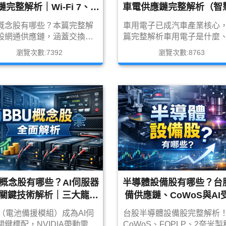
鏈完整解析｜Wi-Fi 7、交
車電供應鏈完整解析（智
換器、衛星通訊受惠股
艙、ADAS、電動車
概念股有哪些？本篇完整解
車用電子已成汽車產業核心
股網通供應鏈，涵蓋交換
篇完整解析車用電子是什麼
由器、Wi-Fi 7、5G
慧座艙、ADAS、自動駕駛
瀏覽次數:7392
瀏覽次數:8763
A、PON光纖與衛星通訊，整
用電源與連接器等產業鏈，
漢、台揚、正文、智易、中
理台股車用電子概念股完整
受惠股與投資重點，帶你一
與投資重點。
懂網通產業趨勢。
U概念股有哪些？AI伺服器
半導體設備股有哪些？台
關鍵技術解析｜三大龍頭
備供應鏈、CoWoS與AI
＋完整受惠名單
股完整整理
U（電池備援模組）成為AI伺
台股半導體設備股完整解析
關鍵標配，NVIDIA帶動需求
CoWoS、FOPLP、2奈米