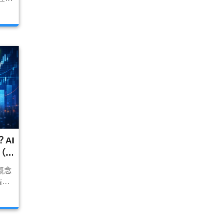
電設
含弘
點公
AI
（威
概念
價和
底有
資重
你一