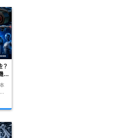
化。
矽光
光
、京
惠，
契
些？
機、
26
？本
人臉
供應
佳
亞、
 視覺