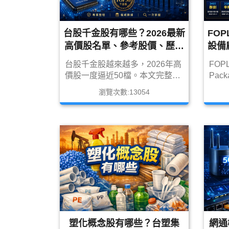
台股千金股有哪些？2026最新
FO
高價股名單、參考股價、歷年
設備
股王、投資風險與替代方法完
低C
台股千金股越來越多，2026年高
FOPL
整解析
價股一度逼近50檔。本文完整整
Pac
理台股千金股名單、參考股價、
裝最
瀏覽次數:13054
歷年股王、高本益比風險，以及
Co
零股、股票期貨、權證與主動式
能。
ETF等替代投資方法。
與C
設備
群創、
618
概念
塑化概念股有哪些？台塑集
網通