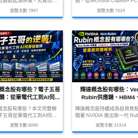
念股掀起漲停潮。究竟功率
點，從Microsoft Copilot+ P
體是什麼？AI伺服器、資料
NVIDIA RTX AI PC、NVIDI
瀏覽次數:7897
瀏覽次數:7629
與電動車如何帶動需求爆
N1X平台到AI Agent應用全
本文整理功率半導體產業
發。本文整理AI PC概念股
OSFET、SiC、GaN、
電ODM、散熱、記憶體、PC
IC、DrMOS等技術趨勢，以
AI晶片與ETF受惠名單，解
值得關注的功率半導體概念
來換機潮商機。
未來展望。
I概念股有哪些？電子五哥
輝達概念股有哪些：Ver
襲：從筆電代工到AI伺服
Rubin供應鏈、HBM4
器龍頭
CoWoS-L與AI伺服器受
I概念股有哪些？本文完整解
輝達概念股持續成為投資焦
完整解析
子五哥從筆電代工到AI伺服
隨著 NVIDIA 推出新一代 Rub
轉型歷史，深入分析2382廣
架構，帶動台灣供應鏈迎來
瀏覽次數:8080
瀏覽次數:31918
231緯創、6669緯穎、
位升級。Rubin 涵蓋 CPU、
6英業達、2324仁寶、4938
GPU、矽光子與高速互連，