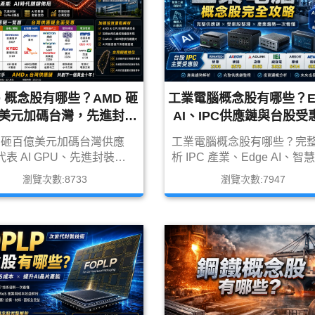
D 概念股有哪些？AMD 砸
工業電腦概念股有哪些？E
美元加碼台灣，先進封裝
AI、IPC供應鏈與台股受
鏈全面解析｜2026 最新
完整解析
D 砸百億美元加碼台灣供應
工業電腦概念股有哪些？完
受惠股
表 AI GPU、先進封裝、
析 IPC 產業、Edge AI、智
oS 與 AI 伺服器需求持續爆
廠、機器人、工控自動化與
瀏覽次數:8733
瀏覽次數:7947
本文完整整理 AMD 概念
供應鏈，整理 2395 研華、65
I 供應鏈、CoWoS、
研揚、6166 凌華、3022 威
M、散熱、高速傳輸與台灣受
電、6414 樺漢等受惠股。
，包括 2330 台積電、
1 緯創、6669 緯穎、3017 奇
324 雙鴻、3037 欣興等完
析。