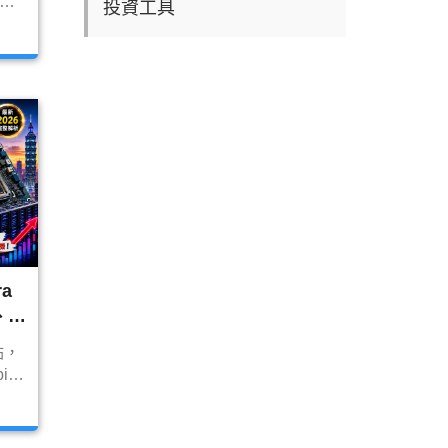
C、
投資工具
A
面爆
、筆
B、
析未
a
、
惠股
點，
in
全方
意味