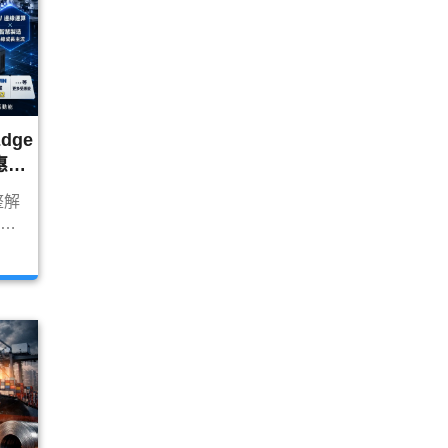
dge
惠股
整解
慧工
台股
79
強