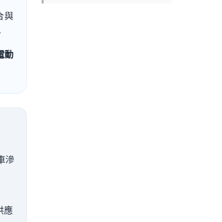
合與
。
電動
。
車滲
供應