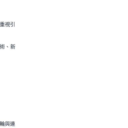
去重視引
技術、新
齒輪與連