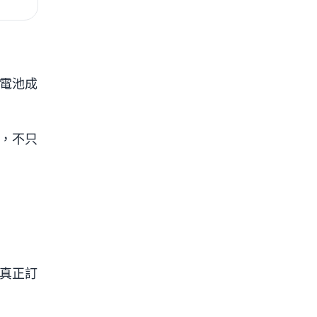
電池成
，不只
真正訂