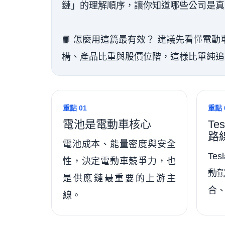
鏈」的理解順序，讓你知道哪些公司是真
📙 怎麼用這篇最有效？ 建議先看懂電
構、產品比重與股價位階，這樣比單純追
重點 01
重點 
電池是電動車核心
Te
路
電池成本、能量密度與安全
Te
性，決定電動車競爭力，也
動
是供應鏈最重要的上游主
合
線。