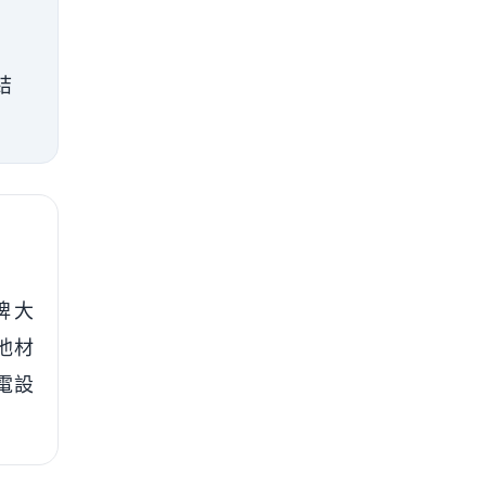
結
牌大
池材
電設