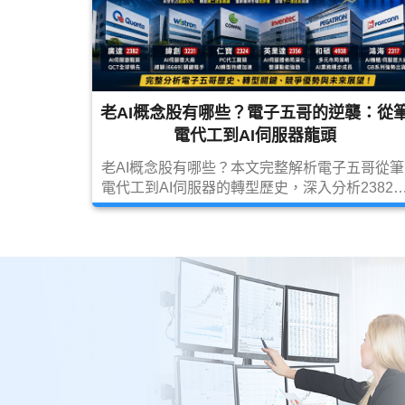
老AI概念股有哪些？電子五哥的逆襲：從
電代工到AI伺服器龍頭
老AI概念股有哪些？本文完整解析電子五哥從筆
電代工到AI伺服器的轉型歷史，深入分析2382
達、3231緯創、6669緯穎、2356英業達、2324
仁寶、4938和碩、2317鴻海等受惠股，並探討
AI伺服器、資料中心與Vera Rubin時代的投資機
會。