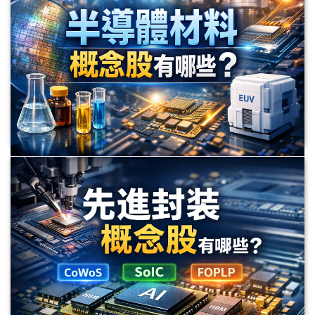
塑化概念股有哪些？本篇完整解析台塑集團、塑膠原料供應鏈、PE／PP／
PVC產品分類，整理台股塑化概念股總表與投資重點，並深入分析油價上
漲、塑膠袋缺貨與中國產能對塑化股的影響。
半導體材料概念股有哪些？台股完整名單＋供應鏈解析（2026
最新版）
2026年最新半導體材料概念股整理，包含矽晶圓、電子化學品、特用氣體、
CMP研磨材料與封裝材料，完整解析台股供應鏈與受惠族群，掌握AI與2奈米
帶動的材料需求成長機會。