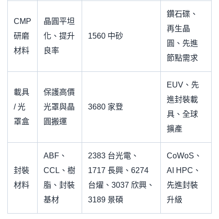
鑽石碟、
CMP
晶圓平坦
再生晶
研磨
化、提升
1560 中砂
圓、先進
材料
良率
節點需求
EUV、先
載具
保護高價
進封裝載
/ 光
光罩與晶
3680 家登
具、全球
罩盒
圓搬運
擴產
ABF、
2383 台光電、
CoWoS、
封裝
CCL、樹
1717 長興、6274
AI HPC、
材料
脂、封裝
台燿、3037 欣興、
先進封裝
基材
3189 景碩
升級