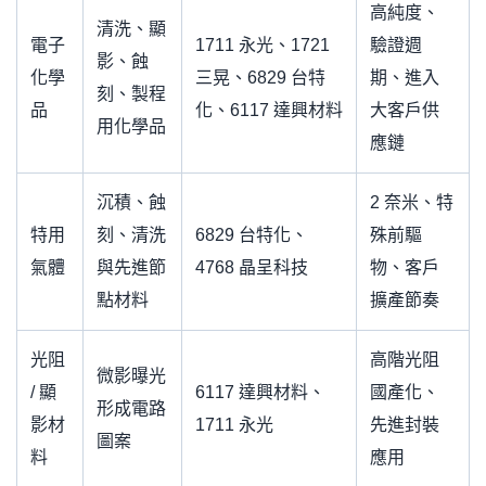
高純度、
清洗、顯
電子
1711 永光、1721
驗證週
影、蝕
化學
三晃、6829 台特
期、進入
刻、製程
品
化、6117 達興材料
大客戶供
用化學品
應鏈
沉積、蝕
2 奈米、特
特用
刻、清洗
6829 台特化、
殊前驅
氣體
與先進節
4768 晶呈科技
物、客戶
點材料
擴產節奏
光阻
高階光阻
微影曝光
/ 顯
6117 達興材料、
國產化、
形成電路
影材
1711 永光
先進封裝
圖案
料
應用