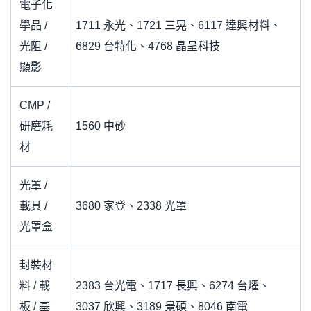
電子化
學品 /
1711 永光、1721 三晃、6117 達興材料、
光阻 /
6829 台特化、4768 晶呈科技
顯影
CMP /
研磨耗
1560 中砂
材
光罩 /
載具 /
3680 家登、2338 光罩
光罩盒
封裝材
料 / 載
2383 台光電、1717 長興、6274 台燿、
板 / 基
3037 欣興、3189 景碩、8046 南電