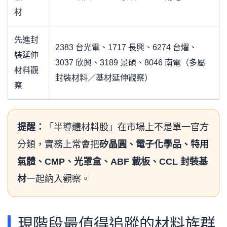
材
先進封
2383 台光電、1717 長興、6274 台燿、
裝延伸
3037 欣興、3189 景碩、8046 南電（多屬
材料觀
封裝材料／基材延伸觀察）
察
提醒：
「半導體材料股」在市場上不是單一官方
分類，實務上常會把
矽晶圓、電子化學品、特用
氣體、CMP、光罩盒、ABF 載板、CCL 封裝基
材
一起納入觀察。
現階段最值得追蹤的材料族群