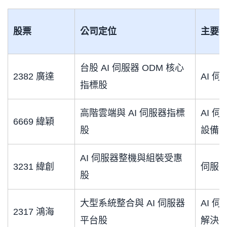
股票
公司定位
主要
台股 AI 伺服器 ODM 核心
2382 廣達
AI 
指標股
高階雲端與 AI 伺服器指標
AI 
6669 緯穎
股
設備
AI 伺服器整機與組裝受惠
3231 緯創
伺服器
股
大型系統整合與 AI 伺服器
AI 
2317 鴻海
平台股
解決