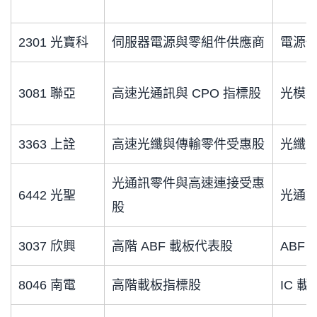
2301 光寶科
伺服器電源與零組件供應商
電源
3081 聯亞
高速光通訊與 CPO 指標股
光模組
3363 上詮
高速光纖與傳輸零件受惠股
光纖
光通訊零件與高速連接受惠
6442 光聖
光通
股
3037 欣興
高階 ABF 載板代表股
ABF
8046 南電
高階載板指標股
IC 載