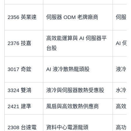
2356 英業達
伺服器 ODM 老牌廠商
伺服器
高效能運算與 AI 伺服器平
2376 技嘉
AI 
台股
3017 奇鋐
AI 液冷散熱龍頭股
液冷
3324 雙鴻
液冷與伺服器散熱受惠股
水冷
2421 建準
風扇與高效散熱供應商
高效
2308 台達電
資料中心電源龍頭
高功率