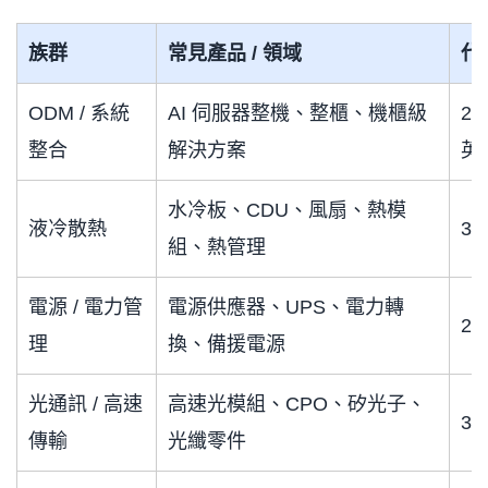
族群
常見產品 / 領域
代
ODM / 系統
AI 伺服器整機、整櫃、機櫃級
23
整合
解決方案
英
水冷板、CDU、風扇、熱模
液冷散熱
30
組、熱管理
電源 / 電力管
電源供應器、UPS、電力轉
2
理
換、備援電源
光通訊 / 高速
高速光模組、CPO、矽光子、
30
傳輸
光纖零件