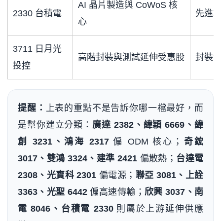
AI 晶片製造與 CoWoS 核
2330 台積電
先進製
心
3711 日月光
高階封裝與測試延伸受惠股
封裝
投控
提醒：
上表的重點不是告訴你哪一檔最好，而
是幫你建立分類：
廣達 2382、緯穎 6669、緯
創 3231、鴻海 2317
偏 ODM 核心；
奇鋐
3017、雙鴻 3324、建準 2421
偏散熱；
台達電
2308、光寶科 2301
偏電源；
聯亞 3081、上詮
3363、光聖 6442
偏高速傳輸；
欣興 3037、南
電 8046、台積電 2330
則屬於上游延伸供應