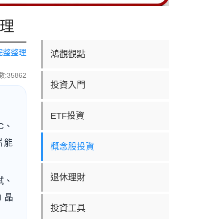
整理
完整整理
鴻觀觀點
:35862
投資入門
ETF投資
C、
片能
概念股投資
退休理財
試、
 晶
投資工具