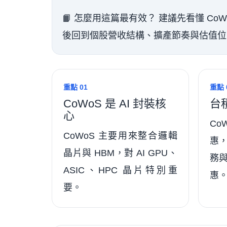
📙 怎麼用這篇最有效？ 建議先看懂 C
後回到個股營收結構、擴產節奏與估值位
重點 01
重點 
CoWoS 是 AI 封裝核
台
心
Co
CoWoS 主要用來整合邏輯
惠
晶片與 HBM，對 AI GPU、
務
ASIC、HPC 晶片特別重
惠
要。