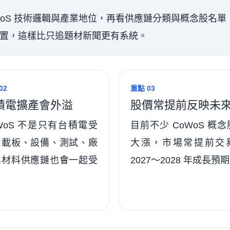
oWoS 技術邏輯與產業地位，再看供應鏈分類與概念股名單
置，這樣比只追題材新聞更有系統。
02
重點 03
積電擴產會外溢
股價常提前反映未
WoS 不是只有台積電受
目前不少 CoWoS 概
，載板、設備、測試、廠
大漲，市場常提前交
與材料供應鏈也會一起受
2027～2028 年成長預
。