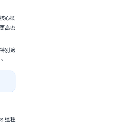
它的核心概
用更高密
這特別適
裝。
S 這種