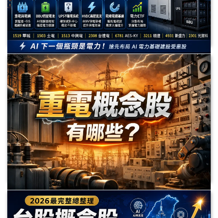
AI電力概念股有哪些？2026資料中心缺電潮受惠股整理｜重
電、BBU、UPS、HVDC與電力ETF完整解析
Meta Description 隨著 AI 資料中心快速擴建，電力需求成為下一個產業瓶
頸。本文整理 AI 電力概念股，包括重電設備、電網升級、HVDC、AI 電源、
BBU 備援電池、UPS 不斷電系統及電力ETF，解析華城（1519）、士電
（1503）、中興電（1513）、台達電（2308）、AES-KY（6781）、順達
（3211）等受惠方向。
重電概念股有哪些？台股重電供應鏈、強韌電網計畫與 AI 用電
題材完整解析