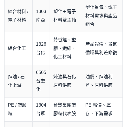
塑化景氣、電子
綜合材料 /
1303
塑化＋電子
材料需求與產品
電子材料
南亞
材料雙主軸
組合
芳香烴、塑
1326
產品報價、景氣
綜合化工
膠、纖維、
台化
循環與利差修復
化工材料
6505
煉油 / 石
煉油與石化
油價、煉油利
台塑
化上游
原料供應
差、原料供應
化
PE / 塑膠
1304
台聚集團塑
PE 報價、庫
粒
台聚
膠粒代表股
存、下游需求