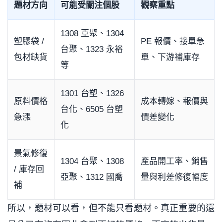
題材方向
可能受關注個股
觀察重點
1308 亞聚、1304
塑膠袋 /
PE 報價、接單急
台聚、1323 永裕
包材缺貨
單、下游補庫存
等
1301 台塑、1326
原料價格
成本轉嫁、報價與
台化、6505 台塑
急漲
價差變化
化
景氣修復
1304 台聚、1308
產品開工率、銷售
/ 庫存回
亞聚、1312 國喬
量與利差修復幅度
補
所以，題材可以看，但不能只看題材。真正重要的還