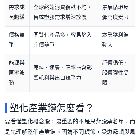
需求成
全球終端消費復甦不均，
景氣循環反
長趨緩
傳統塑膠需求增速放慢
彈高度受限
價格競
同質化產品多，容易陷入
本業獲利波
爭
削價競爭
動大
能源與
評價偏低、
原料、運費、匯率皆會影
匯率波
股價彈性受
響毛利與出口競爭力
動
限
塑化產業鏈怎麼看？
要看懂塑化概念股，最重要的不是只背股票名單，而
是先理解整個產業鏈。因為不同環節，受惠邏輯與風