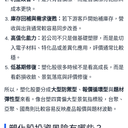
成本更快。
庫存回補與需求復甦：
若下游客戶開始補庫存，營
收與出貨通常較容易同步改善。
高值化能力：
若公司不只是做基礎塑膠，而是能切
入電子材料、特化品或差異化應用，評價通常比較
穩。
低基期修復：
塑化股很多時候不是看高成長，而是
看虧損收斂、景氣落底與評價修復。
所以，塑化股要分成
大型防禦型
、
報價循環型
與
題材
彈性型
來看。像台塑四寶偏大型景氣指標股，台聚、
亞聚、國喬則比較容易反映產品報價與題材波動。