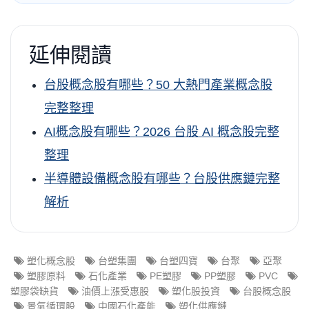
延伸閱讀
台股概念股有哪些？50 大熱門產業概念股
完整整理
AI概念股有哪些？2026 台股 AI 概念股完整
整理
半導體設備概念股有哪些？台股供應鏈完整
解析
塑化概念股
台塑集團
台塑四寶
台聚
亞聚
塑膠原料
石化產業
PE塑膠
PP塑膠
PVC
塑膠袋缺貨
油價上漲受惠股
塑化股投資
台股概念股
景氣循環股
中國石化產能
塑化供應鏈