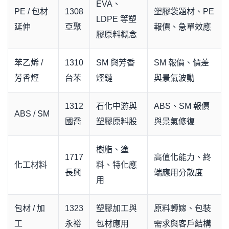
EVA、
PE / 包材
1308
塑膠袋題材、PE
LDPE 等塑
延伸
亞聚
報價、急單效應
膠原料概念
苯乙烯 /
1310
SM 與芳香
SM 報價、價差
芳香烴
台苯
烴鏈
與景氣波動
1312
石化中游與
ABS、SM 報價
ABS / SM
國喬
塑膠原料股
與景氣修復
樹脂、塗
1717
高值化能力、終
化工材料
料、特化應
長興
端應用分散度
用
包材 / 加
1323
塑膠加工與
原料轉嫁、包裝
工
永裕
包材應用
需求與客戶結構