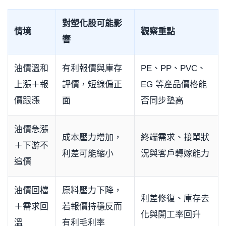
對塑化股可能影
情境
觀察重點
響
油價溫和
有利報價與庫存
PE、PP、PVC、
上漲＋報
評價，短線偏正
EG 等產品價格能
價跟漲
面
否同步墊高
油價急漲
成本壓力增加，
終端需求、接單狀
＋下游不
利差可能縮小
況與客戶轉嫁能力
追價
油價回檔
原料壓力下降，
利差修復、庫存去
＋需求回
若報價持穩反而
化與開工率回升
溫
有利毛利率