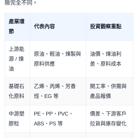
險完全不同。
產業環
代表內容
投資觀察重點
節
上游能
原油、輕油、煉製與
油價、煉油利
源 / 煉
原料供應
差、原料成本
油
基礎石
乙烯、丙烯、芳香
開工率、供需與
化原料
烴、EG 等
產品報價
中游塑
PE、PP、PVC、
價差、下游客戶
膠粒
ABS、PS 等
拉貨與庫存變化