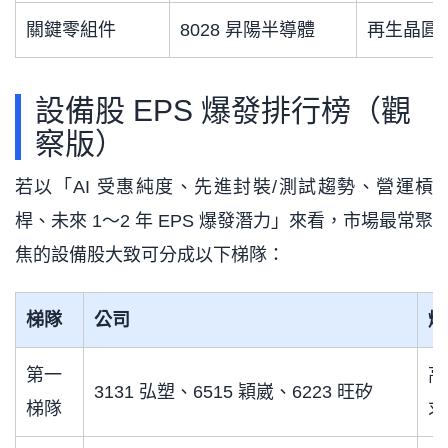
關鍵零組件
8028 昇陽半導體
再生晶圓
設備股 EPS 爆發排行榜（觀
察版）
若以「AI 受惠純度、先進封裝/測試趨勢、營運槓
桿、未來 1～2 年 EPS 爆發潛力」來看，市場最常聚
焦的設備股大致可分成以下梯隊：
梯隊
公司
爆
第一
高
3131 弘塑、6515 穎崴、6223 旺矽
梯隊
求