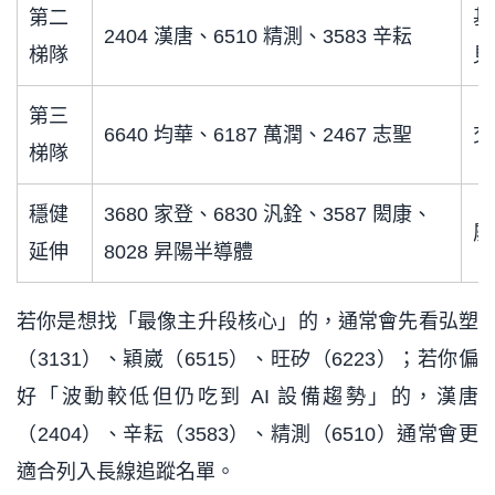
第二
基
2404 漢唐、6510 精測、3583 辛耘
梯隊
見
第三
6640 均華、6187 萬潤、2467 志聖
交
梯隊
穩健
3680 家登、6830 汎銓、3587 閎康、
屬
延伸
8028 昇陽半導體
若你是想找「最像主升段核心」的，通常會先看弘塑
（3131）、穎崴（6515）、旺矽（6223）；若你偏
好「波動較低但仍吃到 AI 設備趨勢」的，漢唐
（2404）、辛耘（3583）、精測（6510）通常會更
適合列入長線追蹤名單。