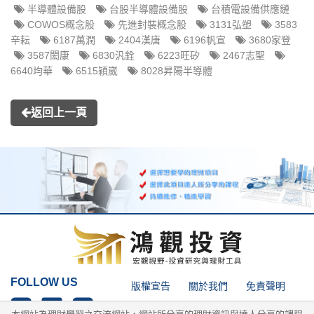
半導體設備股
台股半導體設備股
台積電設備供應鏈
COWOS概念股
先進封裝概念股
3131弘塑
3583
辛耘
6187萬潤
2404漢唐
6196帆宣
3680家登
3587閎康
6830汎銓
6223旺矽
2467志聖
6640均華
6515穎崴
8028昇陽半導體
返回上一頁
FOLLOW US
版權宣告
關於我們
免責聲明
隱私權政策
網站導覽
網站搜尋