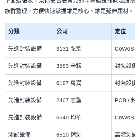
下面這張表，幫你把台股常見的半導體設備概念股依
族群整理，方便快速掌握誰是核心、誰是延伸題材。
分類
公司
定位
先進封裝設備
3131 弘塑
CoWoS
先進封裝設備
3583 辛耘
封裝設備 
先進封裝設備
6187 萬潤
封裝設備
先進封裝設備
2467 志聖
PCB /
先進封裝設備
6640 均華
CoWoS /
測試設備
6510 精測
高階測試