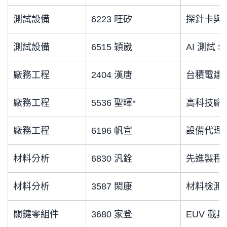
測試設備
6223 旺矽
探針卡與
測試設備
6515 穎崴
AI 測試 S
廠務工程
2404 漢唐
台積電建
廠務工程
5536 聖暉*
高科技廠
廠務工程
6196 帆宣
設備代理 
材料分析
6830 汎銓
先進製程
材料分析
3587 閎康
材料檢測
關鍵零組件
3680 家登
EUV 載