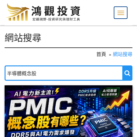
網站搜尋
首頁
網站搜尋