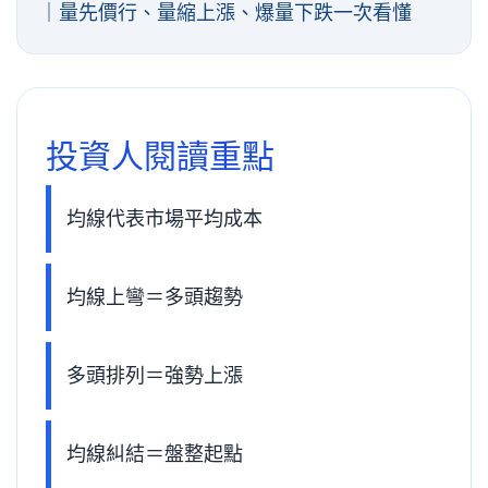
｜量先價行、量縮上漲、爆量下跌一次看懂
投資人閱讀重點
均線代表市場平均成本
均線上彎＝多頭趨勢
多頭排列＝強勢上漲
均線糾結＝盤整起點