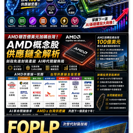
輝達概念股有哪些：Vera Rubin供應鏈、HBM4、CoWoS-L與
AI伺服器受惠股完整解析
輝達概念股持續成為投資焦點，隨著 NVIDIA 推出新一代 Rubin 架構，帶動
台灣供應鏈迎來全方位升級。Rubin 涵蓋 CPU、GPU、矽光子與高速互連，
意味著未來 AI 資料中心將全面進化。台積電仍是核心受益者，而矽光子族群
（聯鈞、光聖、華星光等）及封裝測試廠（日月光、京元電、景碩等）也將
同步受惠，成為市場關注的下一波投資契機。
AMD 概念股有哪些？AMD 砸百億美元加碼台灣，先進封裝供
應鏈全面解析｜2026 最新受惠股