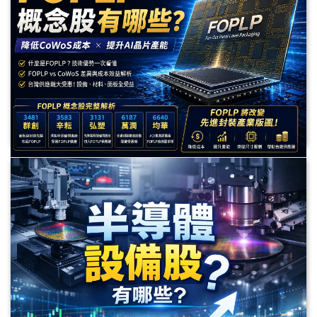
AMD 砸百億美元加碼台灣供應鏈，代表 AI GPU、先進封裝、CoWoS 與 AI
伺服器需求持續爆發。本文完整整理 AMD 概念股、AI 供應鏈、CoWoS、
HBM、散熱、高速傳輸與台灣受惠公司，包括 2330 台積電、3231 緯創、
6669 緯穎、3017 奇鋐、3324 雙鴻、3037 欣興等完整解析。
FOPLP概念股有哪些？群創、設備廠全面受惠！FOPLP能降
低CoWoS成本？台灣供應鏈完整解析
FOPLP（Fan-Out Panel Level Packaging）成為2026年先進封裝最熱門技
術之一，有望降低CoWoS封裝成本並提升AI晶片產能。本文完整解析FOPLP
技術、與CoWoS差異、群創布局、受惠設備股與台灣供應鏈，包括 3481 群
創、3583 辛耘、3131 弘塑、6187 萬潤、6640 均華等FOPLP概念股一次看
懂。