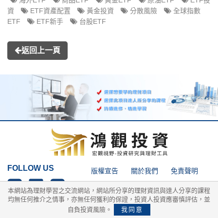
海外ETF
商品ETF
黃金ETF
原油ETF
ETF投
資
ETF資產配置
黃金投資
分散風險
全球指數
ETF
ETF新手
台股ETF
返回上一頁
FOLLOW US
版權宣告
關於我們
免責聲明
隱私權政策
網站導覽
網站搜尋
本網站為理財學習之交流網站，網站所分享的理財資訊與達人分享的課程
均無任何推介之情事，亦無任何獲利的保證，投資人投資應審慎評估，並
自負投資風險。
我同意
Copyright © 2025 MY-LEARING 理財通 All rights reserved.