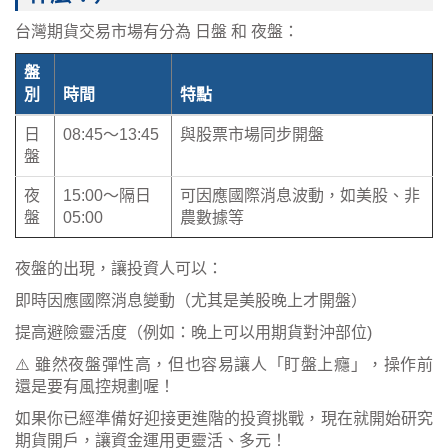
台灣期貨交易市場有分為 日盤 和 夜盤：
盤
別
時間
特點
日
08:45～13:45
與股票市場同步開盤
盤
夜
15:00～隔日
可因應國際消息波動，如美股、非
盤
05:00
農數據等
夜盤的出現，讓投資人可以：
即時因應國際消息變動（尤其是美股晚上才開盤）
提高避險靈活度（例如：晚上可以用期貨對沖部位)
⚠️ 雖然夜盤彈性高，但也容易讓人「盯盤上癮」，操作前
還是要有風控規劃喔！
如果你已經準備好迎接更進階的投資挑戰，現在就開始研究
期貨開戶，讓資金運用更靈活、多元！