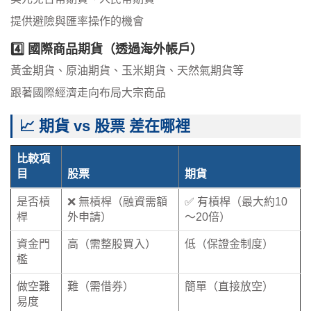
提供避險與匯率操作的機會
4️⃣ 國際商品期貨（透過海外帳戶）
黃金期貨、原油期貨、玉米期貨、天然氣期貨等
跟著國際經濟走向布局大宗商品
📈 期貨 vs 股票 差在哪裡
比較項
目
股票
期貨
是否槓
❌ 無槓桿（融資需額
✅ 有槓桿（最大約10
桿
外申請）
～20倍）
資金門
高（需整股買入）
低（保證金制度）
檻
做空難
難（需借券）
簡單（直接放空）
易度