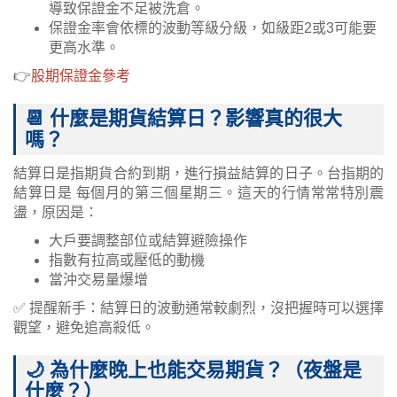
導致保證金不足被洗倉。
保證金率會依標的波動等級分級，如級距2或3可能要
更高水準。
👉
股期保證金參考
📆 什麼是期貨結算日？影響真的很大
嗎？
結算日是指期貨合約到期，進行損益結算的日子。台指期的
結算日是 每個月的第三個星期三。這天的行情常常特別震
盪，原因是：
大戶要調整部位或結算避險操作
指數有拉高或壓低的動機
當沖交易量爆增
✅ 提醒新手：結算日的波動通常較劇烈，沒把握時可以選擇
觀望，避免追高殺低。
🌙 為什麼晚上也能交易期貨？（夜盤是
什麼？）