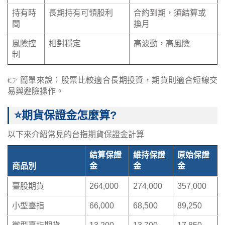
持有時
長期持有可領股利
合約到期，須結算或
間
換月
風險控
相對穩定
高波動，高風險
制
👉 簡單來說：股票比較適合長期投資，期貨則適合短線交
易與避險操作。
⭐期貨保證金怎麼算?
以下來介紹常見的台指期貨保證金計算
結算保證
維持保證
原始保證
商品別
金
金
金
臺股期貨
264,000
274,000
357,000
小型臺指
66,000
68,500
89,250