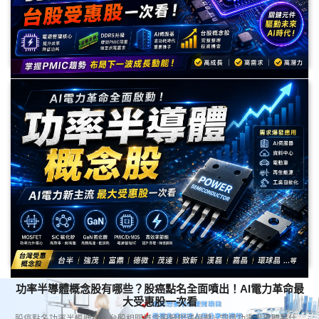
PMIC概念股有哪些？DDR5與AI電力需求爆發，台股受惠股一
次看
PMIC（電源管理IC）雖然不像GPU、CPO般熱門，卻是AI伺服器、DDR5記
憶體與資料中心不可或缺的關鍵元件。本文整理PMIC產業趨勢、DDR5帶來
的新需求，以及最值得關注的台股PMIC概念股與未來展望。
功率半導體概念股有哪些？股癌點名全面噴出！AI電力革命最
大受惠股一次看