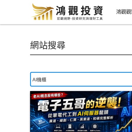
鴻觀觀
網站搜尋