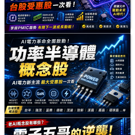
PMIC概念股有哪些？DDR5與AI電力需求爆發，台股受惠股一
次看
PMIC（電源管理IC）雖然不像GPU、CPO般熱門，卻是AI伺服器、DDR5記
憶體與資料中心不可或缺的關鍵元件。本文整理PMIC產業趨勢、DDR5帶來
的新需求，以及最值得關注的台股PMIC概念股與未來展望。
功率半導體概念股有哪些？股癌點名全面噴出！AI電力革命最
大受惠股一次看