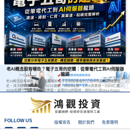
股癌點名功率半導體後，台股相關概念股掀起漲停潮。究竟功率半導體是什
麼？AI伺服器、資料中心與電動車如何帶動需求爆發？本文整理功率半導體
產業鏈、MOSFET、SiC、GaN、PMIC、DrMOS等技術趨勢，以及最值得關
注的功率半導體概念股與未來展望。
老AI概念股有哪些？電子五哥的逆襲：從筆電代工到AI伺服器
龍頭
老AI概念股有哪些？本文完整解析電子五哥從筆電代工到AI伺服器的轉型歷
史，深入分析2382廣達、3231緯創、6669緯穎、2356英業達、2324仁寶、
4938和碩、2317鴻海等受惠股，並探討AI伺服器、資料中心與Vera Rubin時
代的投資機會。
FOLLOW US
版權宣告
關於我們
免責聲明