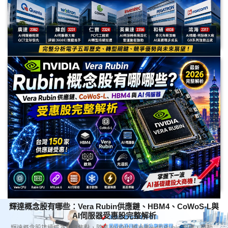
老AI概念股有哪些？電子五哥的逆襲：從筆電代工到AI伺服器
龍頭
老AI概念股有哪些？本文完整解析電子五哥從筆電代工到AI伺服器的轉型歷
史，深入分析2382廣達、3231緯創、6669緯穎、2356英業達、2324仁寶、
4938和碩、2317鴻海等受惠股，並探討AI伺服器、資料中心與Vera Rubin時
代的投資機會。
輝達概念股有哪些：Vera Rubin供應鏈、HBM4、CoWoS-L與
AI伺服器受惠股完整解析