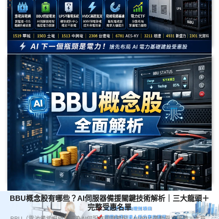
AI電力概念股有哪些？2026資料中心缺電潮受惠股整理｜重
電、BBU、UPS、HVDC與電力ETF完整解析
Meta Description 隨著 AI 資料中心快速擴建，電力需求成為下一個產業瓶
頸。本文整理 AI 電力概念股，包括重電設備、電網升級、HVDC、AI 電源、
BBU 備援電池、UPS 不斷電系統及電力ETF，解析華城（1519）、士電
（1503）、中興電（1513）、台達電（2308）、AES-KY（6781）、順達
（3211）等受惠方向。
BBU概念股有哪些？AI伺服器備援關鍵技術解析｜三大龍頭＋
完整受惠名單