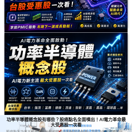
PMIC概念股有哪些？DDR5與AI電力需求爆發，台股受惠股一
次看
PMIC（電源管理IC）雖然不像GPU、CPO般熱門，卻是AI伺服器、DDR5記
憶體與資料中心不可或缺的關鍵元件。本文整理PMIC產業趨勢、DDR5帶來
的新需求，以及最值得關注的台股PMIC概念股與未來展望。
功率半導體概念股有哪些？股癌點名全面噴出！AI電力革命最
大受惠股一次看