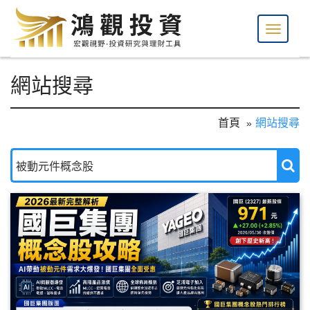
網站搜尋
首頁
網站搜尋