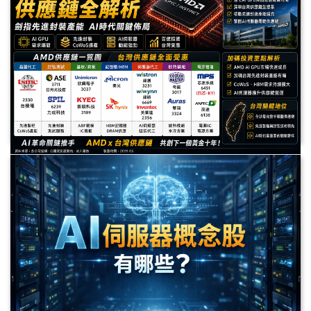
老AI概念股有哪些？本文完整解析電子五哥從筆電代工到AI伺服器的轉型歷
史，深入分析2382廣達、3231緯創、6669緯穎、2356英業達、2324仁寶、
4938和碩、2317鴻海等受惠股，並探討AI伺服器、資料中心與Vera Rubin時
代的投資機會。
AMD 概念股有哪些？AMD 砸百億美元加碼台灣，先進封裝供
應鏈全面解析｜2026 最新受惠股
AMD 砸百億美元加碼台灣供應鏈，代表 AI GPU、先進封裝、CoWoS 與 AI
伺服器需求持續爆發。本文完整整理 AMD 概念股、AI 供應鏈、CoWoS、
HBM、散熱、高速傳輸與台灣受惠公司，包括 2330 台積電、3231 緯創、
6669 緯穎、3017 奇鋐、3324 雙鴻、3037 欣興等完整解析。