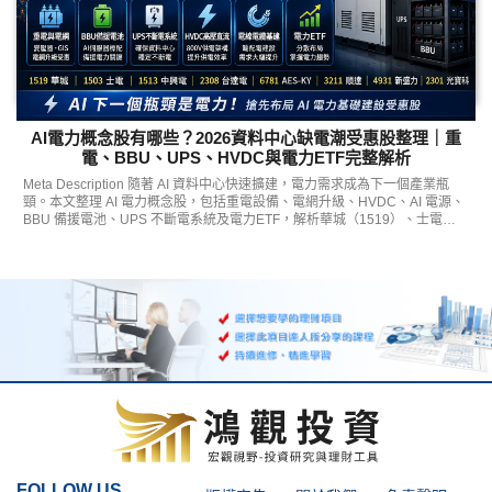
AI電力概念股有哪些？2026資料中心缺電潮受惠股整理｜重
電、BBU、UPS、HVDC與電力ETF完整解析
Meta Description 隨著 AI 資料中心快速擴建，電力需求成為下一個產業瓶
頸。本文整理 AI 電力概念股，包括重電設備、電網升級、HVDC、AI 電源、
BBU 備援電池、UPS 不斷電系統及電力ETF，解析華城（1519）、士電
（1503）、中興電（1513）、台達電（2308）、AES-KY（6781）、順達
（3211）等受惠方向。
FOLLOW US