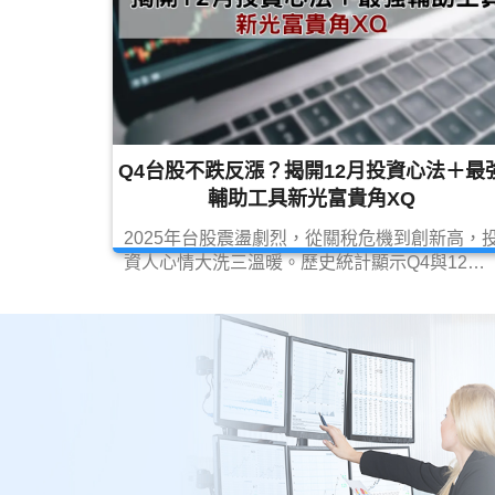
Q4台股不跌反漲？揭開12月投資心法＋最
輔助工具新光富貴角XQ
2025年台股震盪劇烈，從關稅危機到創新高，
資人心情大洗三溫暖。歷史統計顯示Q4與12月
為台股上漲機率最高的季度，但高檔震盪時選股
難度更高。本文帶你掌握年底行情重點，並介紹
新光證券富貴角XQ下單系統，從籌碼分析、主
力追蹤到智選股功能，協助投資人提高勝率、找
出下一波主流股。