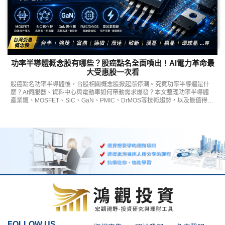
功率半導體概念股有哪些？股癌點名全面噴出！AI電力革命最
大受惠股一次看
股癌點名功率半導體後，台股相關概念股掀起漲停潮。究竟功率半導體是什
麼？AI伺服器、資料中心與電動車如何帶動需求爆發？本文整理功率半導體
產業鏈、MOSFET、SiC、GaN、PMIC、DrMOS等技術趨勢，以及最值得關
注的功率半導體概念股與未來展望。
FOLLOW US