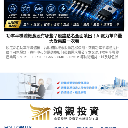
功率半導體概念股有哪些？股癌點名全面噴出！AI電力革命最
大受惠股一次看
股癌點名功率半導體後，台股相關概念股掀起漲停潮。究竟功率半導體是什
麼？AI伺服器、資料中心與電動車如何帶動需求爆發？本文整理功率半導體
產業鏈、MOSFET、SiC、GaN、PMIC、DrMOS等技術趨勢，以及最值得關
注的功率半導體概念股與未來展望。
FOLLOW US