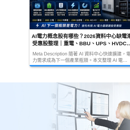
AI電力概念股有哪些？2026資料中心缺電
受惠股整理｜重電、BBU、UPS、HVDC
電力ETF完整解析
Meta Description 隨著 AI 資料中心快速擴建，電
力需求成為下一個產業瓶頸。本文整理 AI 電力
概念股，包括重電設備、電網升級、HVDC、AI
電源、BBU 備援電池、UPS 不斷電系統及電力
ETF，解析華城（1519）、士電（1503）、中
興電（1513）、台達電（2308）、AES-
KY（6781）、順達（3211）等受惠方向。