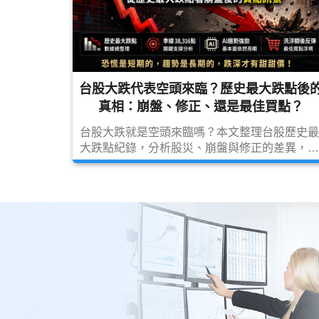
台股大跌代表空頭來臨？歷史最大跌點後
真相：崩盤、修正、還是最佳買點？
台股大跌就是空頭來臨嗎？本文整理台股歷史最
大跌點紀錄，分析股災、崩盤與修正的差異，並
從季線38316點、半年線支撐、AI產業趨勢與籌
碼面角度，探討此次急跌是否反而是中長線買點