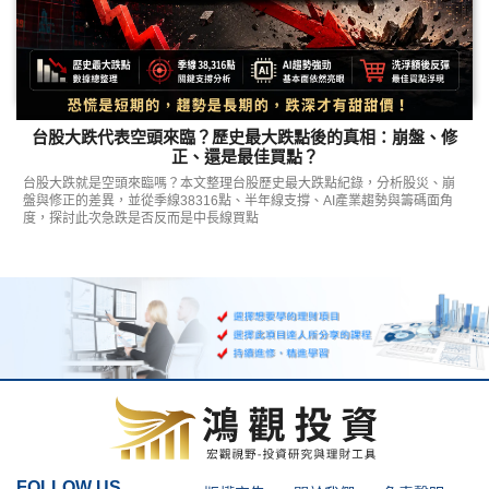
台股大跌代表空頭來臨？歷史最大跌點後的真相：崩盤、修
正、還是最佳買點？
台股大跌就是空頭來臨嗎？本文整理台股歷史最大跌點紀錄，分析股災、崩
盤與修正的差異，並從季線38316點、半年線支撐、AI產業趨勢與籌碼面角
度，探討此次急跌是否反而是中長線買點
FOLLOW US