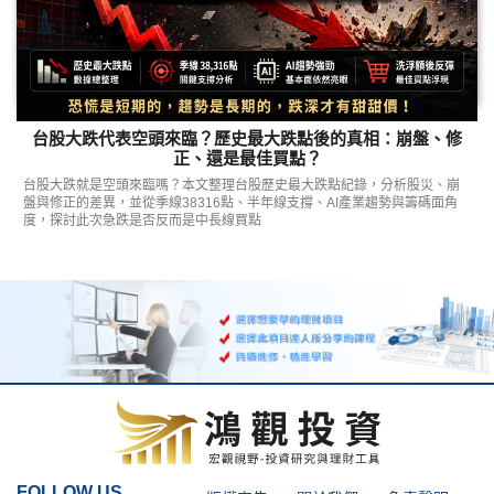
台股大跌代表空頭來臨？歷史最大跌點後的真相：崩盤、修
正、還是最佳買點？
台股大跌就是空頭來臨嗎？本文整理台股歷史最大跌點紀錄，分析股災、崩
盤與修正的差異，並從季線38316點、半年線支撐、AI產業趨勢與籌碼面角
度，探討此次急跌是否反而是中長線買點
FOLLOW US