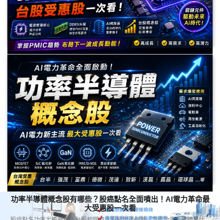
PMIC概念股有哪些？DDR5與AI電力需求爆發，台股受惠股一
次看
PMIC（電源管理IC）雖然不像GPU、CPO般熱門，卻是AI伺服器、DDR5記
憶體與資料中心不可或缺的關鍵元件。本文整理PMIC產業趨勢、DDR5帶來
的新需求，以及最值得關注的台股PMIC概念股與未來展望。
功率半導體概念股有哪些？股癌點名全面噴出！AI電力革命最
大受惠股一次看