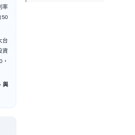
利率
50
大台
的投資
0，
、與