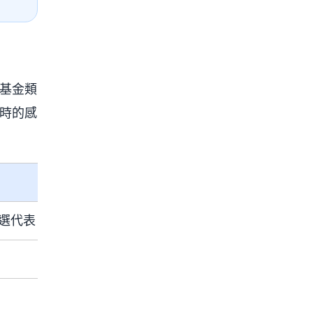
、基金類
有時的感
代表 ETF