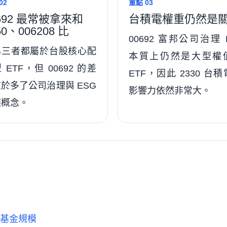
02
重點 03
692 最常被拿來和
台積電權重仍然是
50、006208 比
00692 富邦公司治理 
為三者都屬於台股核心配
本質上仍然是大型權
 ETF，但 00692 的差
ETF，因此 2330 台
於多了公司治理與 ESG
影響力依然非常大。
選概念。
位與基金規模