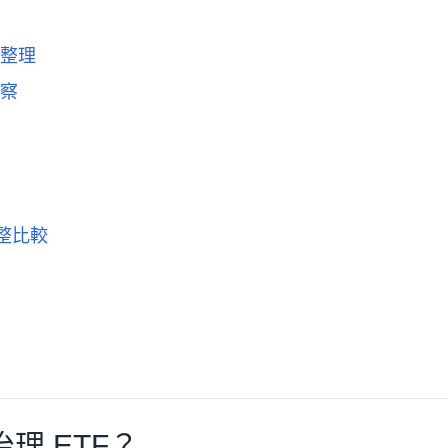
股整理
觀察
 完整比較
治理 ETF？