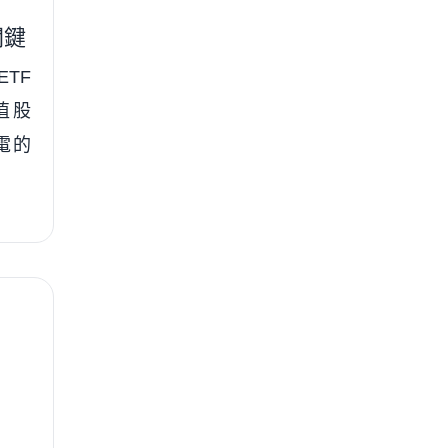
關鍵
ETF
值股
積電的