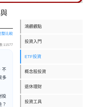
率與
鴻觀觀點
 完整比較
投資入門
:11577
ETF投資
，不
概念股投資
很多
退休理財
對投
投資工具
些？