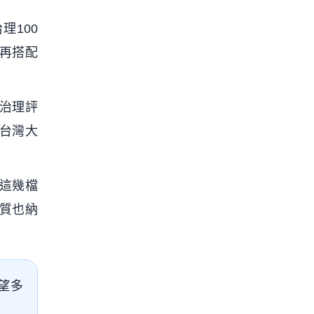
理100
，再搭配
司治理評
子台灣大
為這幾檔
品質也納
望多