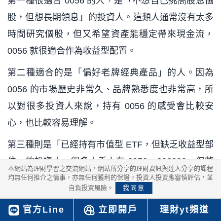
第一種很適合 0056 的人，是「不想自己挑高股息個
股，但想長期領息」的投資人。這類人通常沒有太多
時間研究個股，但又希望資產能穩定帶來現金流，
0056 就很適合作為收益型配置。
第二種適合的是「偏好老牌經典產品」的人。因為
0056 的市場歷史非常久、品牌熟悉度也非常高，所
以對很多投資人來說，持有 0056 的感受會比較安
心，也比較容易理解。
第三種則是「已經持有市值型 ETF，但缺乏收益型部
位」的投資人。很多人手上有 0050、006208，但整
本網站為理財學習之交流網站，網站所分享的理財資訊與達人分享的課程
體組合太偏成長型，這時候把 0056 加進來，整體資
均無任何推介之情事，亦無任何獲利的保證，投資人投資應審慎評估，並
自負投資風險。
我同意
產配置會更完整，也更兼顧現金流。
官方Line
立即開戶
理財yt頻道