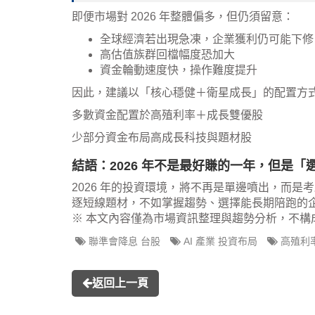
即便市場對 2026 年整體偏多，但仍須留意：
全球經濟若出現急凍，企業獲利仍可能下修
高估值族群回檔幅度恐加大
資金輪動速度快，操作難度提升
因此，建議以「核心穩健＋衛星成長」的配置方
多數資金配置於高殖利率＋成長雙優股
少部分資金布局高成長科技與題材股
結語：2026 年不是最好賺的一年，但是「
2026 年的投資環境，將不再是單邊噴出，而
逐短線題材，不如掌握趨勢、選擇能長期陪跑的企業
※ 本文內容僅為市場資訊整理與趨勢分析，不構
聯準會降息 台股
AI 產業 投資布局
高殖利率
返回上一頁