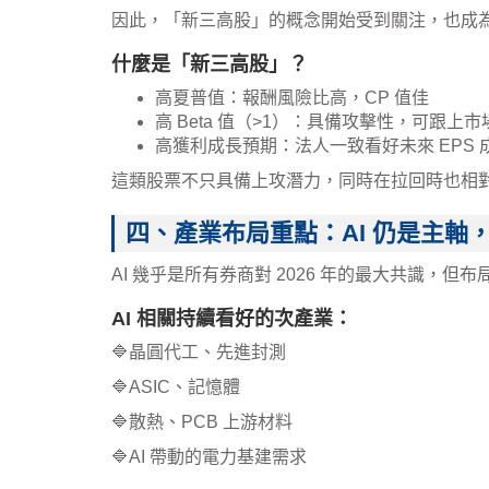
因此，「新三高股」的概念開始受到關注，也成
什麼是「新三高股」？
高夏普值：報酬風險比高，CP 值佳
高 Beta 值（>1）：具備攻擊性，可跟上
高獲利成長預期：法人一致看好未來 EPS 
這類股票不只具備上攻潛力，同時在拉回時也相
四、產業布局重點：AI 仍是主軸
AI 幾乎是所有券商對 2026 年的最大共識，但
AI 相關持續看好的次產業：
🔷晶圓代工、先進封測
🔷ASIC、記憶體
🔷散熱、PCB 上游材料
🔷AI 帶動的電力基建需求