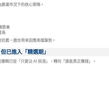
為震盪市況下的核心策略。
市場節奏
成長
對抗震，適合用來因應高檔盤勢。
，但已進入「精選期」
布局邏輯已從「只要沾 AI 就漲」，轉向「誰能真正賺錢」。