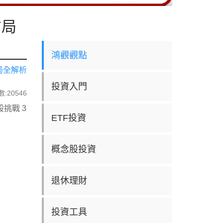
布局
鴻觀觀點
局全解析
投資入門
:20546
挑戰 3
ETF投資
概念股投資
退休理財
投資工具