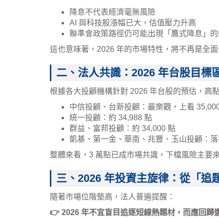
降息不代表經濟毫無風險
AI 與科技股漲幅已大，估值壓力升高
聯準會政策路徑仍可能出現「鷹式降息」的
這也意味著，2026 年的市場特性，將不再是
二、法人共識：2026 年台股目標區間
根據各大投顧機構針對 2026 年台股的預估，
中信投顧、台新投顧：最樂觀，上看 35,000
統一投顧：約 34,988 點
群益、富邦投顧：約 34,000 點
凱基、第一金、華南、兆豐、玉山投顧：落在 30,
整體來看，3 萬點已成市場共識，下檔風險主要
三、2026 年投資主旋律：從「
隨著市場位階墊高，法人普遍提醒：
👉 2026 年不宜盲目追逐短線熱題材，而應回