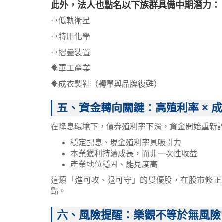
此外，法人也點名以下族群具備中期潛力：
🔷低軌衛星
🔷特用化學
🔷摺疊裝置
🔷軍工產業
🔷成衣製鞋（轉單與品牌復甦）
五、資金轉向關鍵：高殖利率 × 
在降息環境下，債券殖利率下滑，資金開始重新
穩定配息、現金殖利率具吸引力
本業獲利持續成長，而非一次性收益
產業地位穩固、能見度高
這類「進可攻、退可守」的雙優股，在股市修正時
點。
六、風險提醒：樂觀不等於無風險