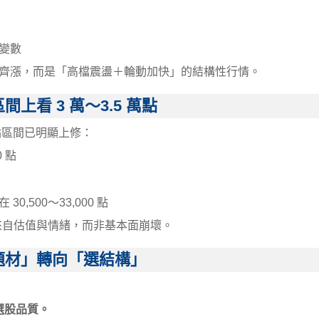
變數
全面齊漲，而是「高檔震盪＋輪動加快」的結構性行情。
上看 3 萬～3.5 萬點
高點區間已明顯上修：
 點
500～33,000 點
來自估值與情緒，而非基本面崩壞。
追題材」轉向「選結構」
歸選股品質。