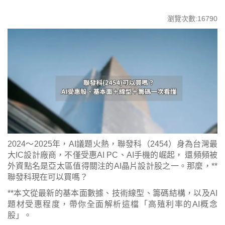
瀏覽次數:16790
2024～2025年，AI議題火熱，聯發科（2454）身為台灣最
大IC設計廠商，不僅受惠AI PC、AI手機的崛起， 還頻頻被
外資點名是亞太區值得關注的AI晶片設計股之一。那麼，**
聯發科現在可以買嗎？
**本文從最新的基本面數據、技術線型、籌碼結構，以及AI
題材受惠程度，帶你全面解析這檔「高殖利率的AI概念
股」。