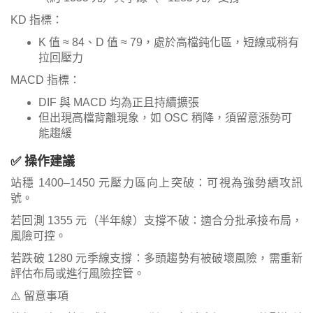
KD 指標：
K 值 ≈ 84、D 值 ≈ 79，處於高檔鈍化區，短線或稍有
拉回壓力
MACD 指標：
DIF 與 MACD 均為正且持續擴張
但出現高檔背離現象，如 OSC 稍降，須留意漲勢可
能趨緩
✅ 操作建議
站穩 1400–1450 元壓力區向上突破：可視為強勢續攻訊
號。
若回測 1355 元（半年線）支撐不破：適合分批承接布局，
風險可控。
若跌破 1280 元季線支撐：多頭趨勢有被破壞風險，需重新
評估布局或進行風險控管。
⚠️ 留意事項