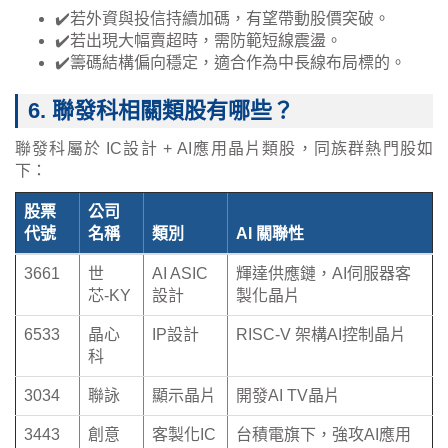
✔️若外資與投信持續加碼，有望帶動股價突破。
✔️若出現大幅賣超時，需防範短線震盪。
✔️籌碼結構偏向穩定，適合作為中長線布局標的。
6. 聯發科相關類股有哪些？
聯發科屬於 IC設計 + AI應用晶片類股，同族群熱門股如
下：
股票
公司
代號
名稱
類別
AI 關聯性
3661
世
AI ASIC
輝達供應鏈，AI伺服器客
芯‑KY
設計
製化晶片
6533
晶心
IP設計
RISC-V 架構AI控制晶片
科
3034
聯詠
顯示晶片
開發AI TV晶片
3443
創意
客製化IC
台積電旗下，強攻AI應用