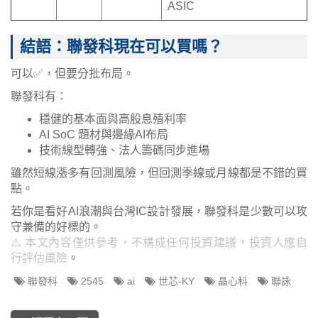
ASIC
結語：聯發科現在可以買嗎？
可以✅，但要分批布局。
聯發科有：
穩健的基本面與高股息殖利率
AI SoC 題材與邊緣AI布局
技術線型轉強、法人籌碼同步進場
雖然短線漲多有回測風險，但回測季線或月線都是不錯的買
點。
若你是看好AI浪潮與台灣IC設計發展，聯發科是少數可以攻
守兼備的好標的。
⚠️ 本文內容僅供參考，不構成任何投資建議，投資人應自
行評估風險
。
聯發科
2545
ai
世芯‑KY
晶心科
聯詠