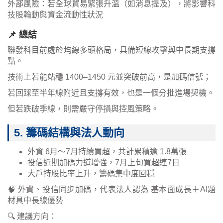
外部風險：若全球貿易緊張升溫（如消息提及），將影響科
技股輪動與資金流動性狀況
📌 總結
聯發科目前處於均線多頭格局，具備短線攻擊與中長期支撐
點。
技術上若能站穩 1400–1450 元並突破前高，是加碼信號；
若回踩至半年線附近且支撐有效，也是一個分批進場契機。
但若跌破季線，則需嚴守停損與控風策略。
5. 籌碼結構與法人動向
外資 6月～7月持續買超，共計累積逾 1.8萬張
投信近期加碼力道增強，7月上旬買超連7日
大戶持股比率上升，籌碼集中度回穩
🧠 外資、投信同步加碼，代表法人認為 基本面成長＋AI題
材具中長線優勢
🔍 建議方向：