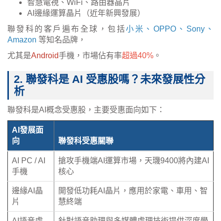
智慧電視、WiFi、路由器晶片
AI邊緣運算晶片（近年新興發展）
聯發科的客戶遍布全球，包括
小米、OPPO、Sony、
Amazon
等知名品牌，
尤其是
Android
手機
，
市場佔有率
超過40%
。
2. 聯發科是 AI 受惠股嗎？未來發展性分
析
聯發科是AI概念受惠股，主要受惠面向如下：
AI發展面
向
聯發科受惠關聯
AI PC / AI
搶攻手機端AI運算市場，天璣9400將內建AI
手機
核心
邊緣AI晶
開發低功耗AI晶片，應用於家電、車用、智
片
慧終端
AI語音處
針對語音助理與多媒體處理技術提供深度學