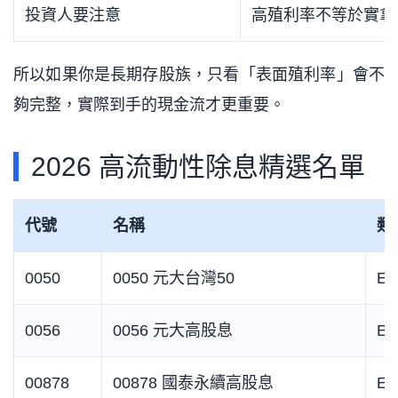
投資人要注意
高殖利率不等於實拿
所以如果你是長期存股族，只看「表面殖利率」會不
夠完整，實際到手的現金流才更重要。
2026 高流動性除息精選名單
代號
名稱
類
0050
0050 元大台灣50
ET
0056
0056 元大高股息
ET
00878
00878 國泰永續高股息
ET