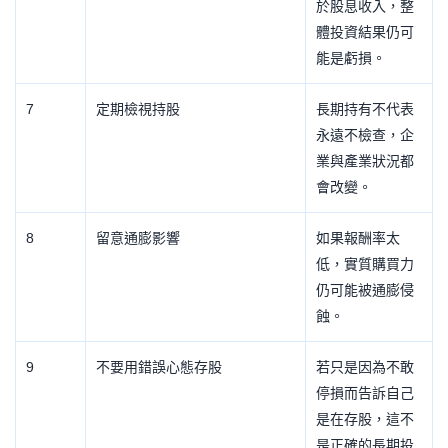
於股息收入，整
體投資結果仍可
能是虧損。
7
定期檢視持股
長期持有不代表
永遠不檢查，企
業與產業狀況都
會改變。
8
留意通膨影響
如果報酬率太
低，實質購買力
仍可能被通膨侵
蝕。
9
不要用錯誤心態存股
若只是因為不敢
停損而告訴自己
是在存股，這不
是正確的長期投