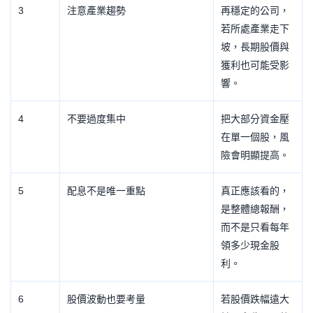
3
注意產業趨勢
再穩定的公司，
若所處產業走下
坡，長期股價與
獲利也可能受影
響。
4
不要過度集中
把大部分資金壓
在單一個股，風
險會明顯提高。
5
配息不是唯一重點
真正應該看的，
是整體總報酬，
而不是只看每年
領多少現金股
利。
6
股價波動也要考量
若股價跌幅遠大