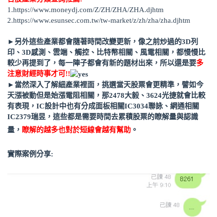
1.
https://www.moneydj.com/Z/ZH/ZHA/ZHA.djhtm
2.
https://www.esunsec.com.tw/tw-market/z/zh/zha/zha.djhtm
►另外這些產業都會隨著時間改變更新，像之前炒過的3D列
印、3D感測、雲端、觸控、比特幣相關、風電相關，都慢慢比
較少再提到了，每一陣子都會有新的題材出來，所以還是要
多
注意財經時事才可!!
►當然深入了解細產業裡面，挑選當天股票會更精準，譬如今
天漲被動但是始漲電阻相關，那2478大毅、3624光捷就會比較
有表現，IC設計中也有分成面板相關IC3034聯詠、網通相關
IC2379瑞昱，這些都是需要時間去累積股票的瞭解量與認識
量，
瞭解的越多也對於短線會越有幫助
。
實際案例分享: