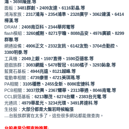
鴻、3698隆達.等
面板
：
3481群創、2409友達、6116彩晶.等
鴻海家族
：
2317鴻海、2354鴻準、2328廣宇、3062建漢、6414
樺漢.等
DRAM
：
2408南亞科、2344華邦電等
flash模組
：
3260威剛、8271宇瞻、8088品安、4976廣穎、8299
群聯.等
網通設備
：
4906正文、2332友訊、6142友勁、3704合勤控、
3380明泰.等
工具機
：
2049上銀、1597直得、1590亞德客.等
遊戲族群
：
3083網龍、5478智冠、6180橘子、3293鈊象.等
藍寶石基板
：
4944兆遠、8121越峰.等
電動車相關
：
4739康普、4721美琪瑪.等
PA相關
：
3105穩懋、2455全新、8086宏捷科.等
PCB相關
：
3037欣興、2367耀華、2313華通、8046南電.等
CCL銅箔基板
：
6213聯茂、6274台耀、2383台光電.等
光通訊
：
4979華星光、3234光環、3491昇達科.等
生技股
：
大部分都是大盤若時候輪漲
....台股族群實在太多了，這些很多網站都能做查詢。
台股產業分類查詢推薦: