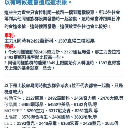
以有時候還會造成這現象。
這些主力資金只會控制同一族群一檔到兩檔股票，所以往往會
等到其他同樣族群股票發動時一起發動
，這時候當沖跟隔日沖
的會進來搶，這時候再發動，追價效果往往也會比較好!!
舉利:
主力A同時有2492華新科、1597直得二檔股票
假設:
1.今天同樣被動的2456奇力新、2327國巨轉強，那主力去拉抬
2492華新科機率就比較高一些。
2.同理同樣族群的龍頭2049上銀開始有人轉強時，1597直得當
天上漲的基會就高一些念。
以下是比較容易同時動族群參考表:(並不代表都會一起動，只是
機會較大)
被動元件
：
2327國巨、2492華新科、2456奇力新、2478大毅.等
矽晶圓
：
6488環球晶、5483中美晶、6182合晶.等
MOSFET
：
5299杰力、3317尼克森、8261富鼎.等
太陽能
：
3576聯合再生、2406國碩、3691碩禾.等
LED
：
2393億光、2448晶電、6168宏齊、2426鼎元、3031佰