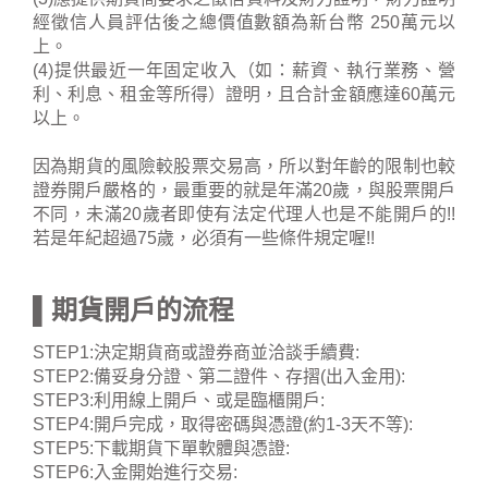
經徵信人員評估後之總價值數額為新台幣 250萬元以
上。
(4)提供最近一年固定收入（如：薪資、執行業務、營
利、利息、租金等所得）證明，且合計金額應達60萬元
以上。
因為期貨的風險較股票交易高，所以對年齡的限制也較
證券開戶嚴格的，最重要的就是年滿20歲，與股票開戶
不同，未滿20歲者即使有法定代理人也是不能開戶的!!
若是年紀超過75歲，必須有一些條件規定喔!!
▌期貨開戶的流程
STEP1:決定期貨商或證券商並洽談手續費:
STEP2:備妥身分證、第二證件、存摺(出入金用):
STEP3:利用線上開戶、或是臨櫃開戶:
STEP4:開戶完成，取得密碼與憑證(約1-3天不等):
STEP5:下載期貨下單軟體與憑證:
STEP6:入金開始進行交易: