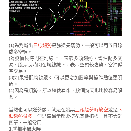
(1)先判斷出
日線趨勢
是強還是弱勢，一般可以用五日線
或多空線。
(2)股價長時間在均線上，表示多頭趨勢，當沖偏多交
易，股票長時間在均線線下，表示空頭較強勢，當沖偏
空交易。
(3)如果搭配均線跟KD可以更增加勝率與操作點位更明
確。
(4)因為是順勢，所以縱使套牢，放個幾天也比較容易解
套。
當然也可以逆勢做，就是在股票
上漲趨勢時放空
或是
下
跌趨勢做多
，但是這通常都要搭配其他指標，且不太能
凹單，一般常用:
1.乖離率過大時