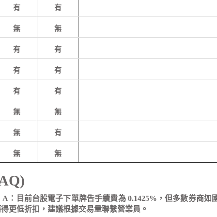
有
有
無
無
有
有
有
有
有
有
無
無
無
有
無
無
AQ)
？
A：目前台股電子下單牌告手續費為 0.1425%，但多數券商如
想獲得更低折扣，建議根據交易量聯繫營業員。