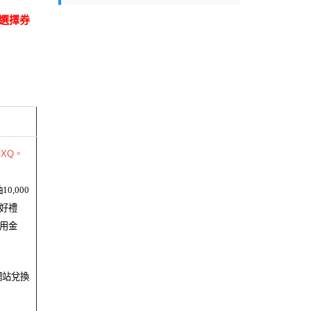
選擇券
XQ。
10,000
富好禮
抵用金
網站兌換