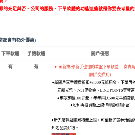
商。
券源的充足與否、公司的服務、下單軟體的功能這些就是你要去考量的
商都會有額外優惠)
下單軟體
手機軟體
開戶優惠
有
有
♦
全新推出!新手也懂的看盤下單軟體— 富貴角
(開戶免費用)
♦
新開戶享手續費折扣+
3,000
元抵用金，下單再
抽
元新光幣、
7-11
購物金、LINE POINTS等豐
♦
定期定額100元起，年年再送500元手續費
♦
股利再投資新上線! 輕鬆累積財富
♦
新光幣輕鬆賺累積無上限，可至新光證券活動
知名品牌好禮。