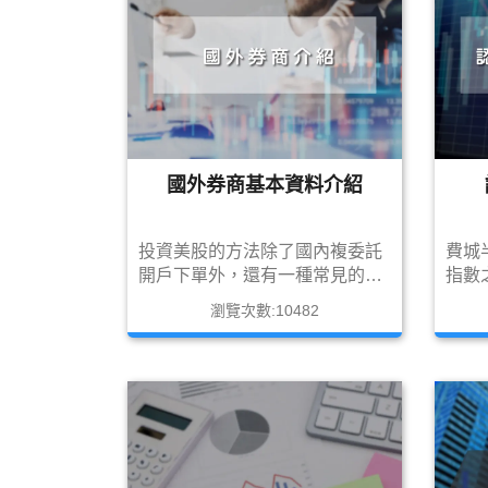
國外券商基本資料介紹
投資美股的方法除了國內複委託
費城
開戶下單外，還有一種常見的方
指數
法就是開立國外券商帳戶，今天
注這
瀏覽次數:10482
就讓筆者介紹4間最熱門的國外
護關
券商TD，IB，嘉信，與Firstrade
半導
的基本資料給各位投資人吧!!
完整
票，
有很
用一
這個