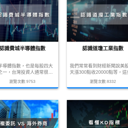
認識費城半導體指數
認識道瓊工業指數
半導體指數，也是每股四大
我們常常看到財經新聞說美
之一，台灣投資人通常很關
天漲300點收20000點等，
指數走勢，主要原因是台灣
聞所描述的指數都是在描述
瀏覽次數:9753
瀏覽次數:8332
神山-台積電的ADR有在費城
工業指數，今天就讓筆者用
體指數掛牌，加上台股有很
的一篇文章，帶大家來認識
的半導體產業供應鏈的股
全球最知名的指數吧!!
所以與費半指數走勢跟台股
雷同的地方，今天就讓筆者
篇簡單的文章，帶大家認識
重要的指數吧!!