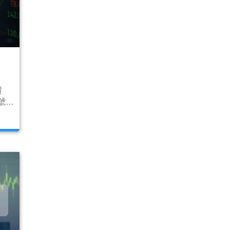
資
號，
讓筆