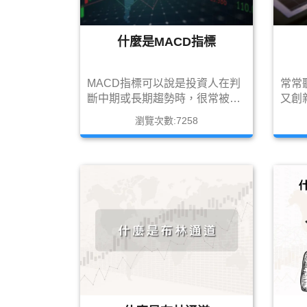
什麼是MACD指標
MACD指標可以說是投資人在判
常常
斷中期或長期趨勢時，很常被使
又創
用到的指標，而且有許多投資人
配息
瀏覽次數:7258
都認為MACD是波段判斷最精準
利用
的參考依據，既然是這麼好用的
方法
指標，投資人一定要有所認識了
基本
解，今天就讓筆者簡單介紹與分
投資
析吧!!