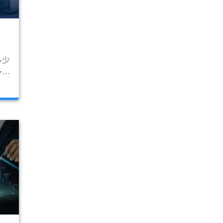
多少
多持
等，
方
很多