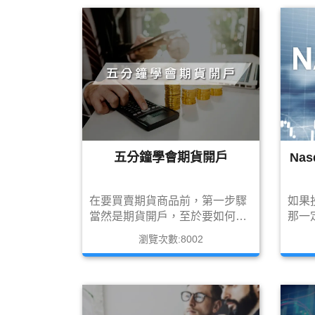
介紹
五分鐘學會期貨開戶
Na
在要買賣期貨商品前，第一步驟
如果
當然是期貨開戶，至於要如何開
那一
戶，筆者這邊做簡單的介紹分享
竟什
瀏覽次數:8002
有哪