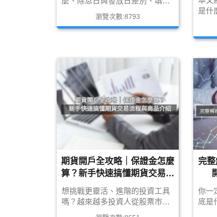
本文
麼、除息日與發放日差別、填權
是什
填息觀念、二代健保問題，以及
瀏覽次數:8793
外期
2026 年高流動性除息精選名單，
較與
幫助你一次看懂除權除息制度。
點」
策略
期貨開戶全攻略｜保證金怎麼
完整
算？新手快速搞懂期貨交易流
程與商品介紹
想挑戰更靈活、進階的投資工具
你一
嗎？越來越多投資人從股票市場
底是
進階到「期貨交易」，但你知道
搞懂