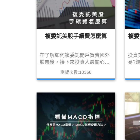
複委託美股手續費怎麼算
複委
在了解如何複委託開戶買賣國外
投資
股票後，接下來投資人最關心的
易?
問題就是交易美股的費用如何計
呢?
瀏覽次數:10368
算，接下來就讓筆者先介紹透過
點，
<複委託>交易美股的費用如何計
些心
算吧!!