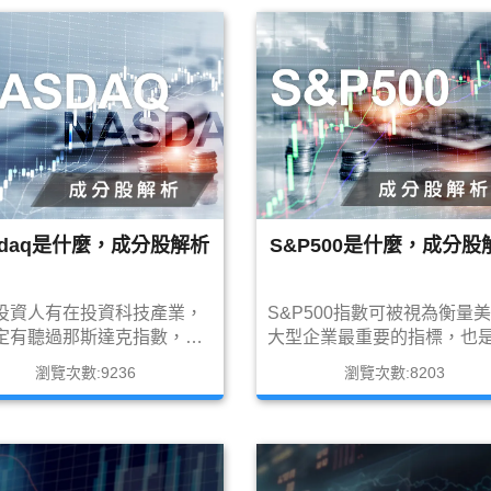
期貨這個商品吧!!
吧!!
sdaq是什麼，成分股解析
S&P500是什麼，成分股
投資人有在投資科技產業，
S&P500指數可被視為衡量
定有聽過那斯達克指數，究
大型企業最重要的指標，也
麼是納斯達克指數?成分股
察美股與全球企業很重要的
瀏覽次數:9236
瀏覽次數:8203
些?
號，當S&P指數開始走空頭
全球的股市與整體美股也不
太好的表現，所以在投資美
前，一定要先認識S&P指數吧!