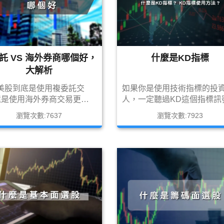
託 VS 海外券商哪個好，
什麼是KD指標
大解析
美股到底是使用複委託交
如果你是使用技術指標的投
還是使用海外券商交易更好
人，一定聽過KD這個指標訊
其實兩個方法都各有其優缺
究竟什麼是KD指標，今天就
瀏覽次數:7637
瀏覽次數:7923
今天就讓筆者簡單整理出一
者分享給各位投資人!!
得給各位投資人參考吧!!