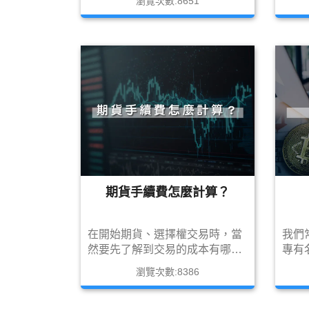
瀏覽次數:8651
期貨要怎麼開戶嗎？
費用
複委
你選
期貨手續費怎麼計算？
在開始期貨、選擇權交易時，當
我們
然要先了解到交易的成本有哪
專有
些，手續費日如何計算，現在就
法人
瀏覽次數:8386
讓筆者寫一篇文章整理給大家吧!!
人拿
麼是