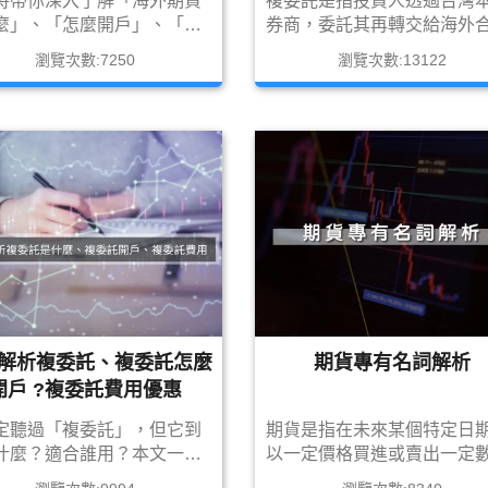
將帶你深入了解「海外期貨
複委託是指投資人透過台灣
析！
麼」、「怎麼開戶」、「海
券商，委託其再轉交給海外
貨保證金怎麼計算」，並比
券商，買賣美股、港股、日
瀏覽次數:7250
瀏覽次數:13122
「國內期貨的差異與優缺
國外股票的交易方式，在台
，幫助你找出最適合的投資
立複委託帳戶就能輕鬆投資
。
市場，像TELSA、蘋果、微
些耳熟能詳的公司，使用複
就可以很輕鬆的投資海外股票
解析複委託、複委託怎麼
期貨專有名詞解析
開戶 ?複委託費用優惠
定聽過「複委託」，但它到
期貨是指在未來某個特定日
什麼？適合誰用？本文一次
以一定價格買進或賣出一定
複委託的定義、開戶流程、
的某種資產，如商品、股票