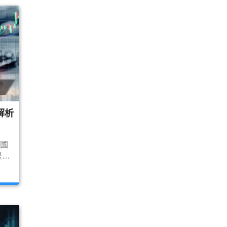
解析
美國
是觀
訊
，那
會有
股
!