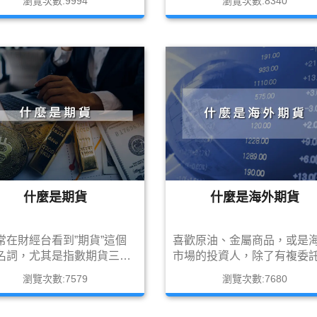
瀏覽次數:9994
瀏覽次數:8340
結構與優缺點，並幫你比較
券等，期貨交易是一種標準
託與海外券商的差異，幫助
合約，交易過程需要遵循特
出最適合自己的投資方式
規則和程序。
什麼是期貨
什麼是海外期貨
常在財經台看到”期貨”這個
喜歡原油、金屬商品，或是
名詞，尤其是指數期貨三大
市場的投資人，除了有複委
的多空單，常常被很多投資
以投資美港股外，海外期貨
瀏覽次數:7579
瀏覽次數:7680
來當重要的指標，那到底什
是你一定要認識的投資工具
期貨呢?今天就讓筆者簡單
在就讓筆者介紹什麼是海外