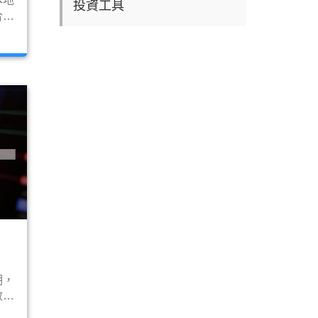
本地
投資工具
合作
股等
灣開
全球
軟這
委託
了!
期，
數量
、債