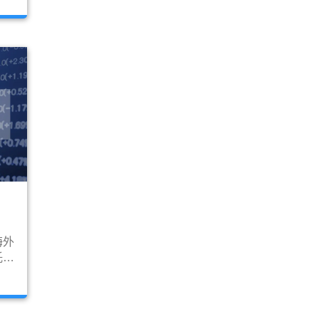
化的
定的
海外
託可
一定
，現
期貨