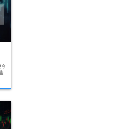
股今
這些新
道瓊
簡單
這個