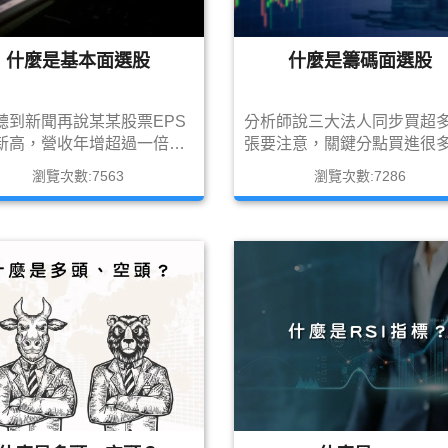
什麼是基本面選股
什麼是籌碼面選股
聽到新聞再說某某股票EPS
分析師說三大法人同步買超
新高，營收年增超過一倍，
張要注意，關鍵分點買進很
多少，殖利率多少..等，這些
股，投本比高投信認養股…
瀏覽次數:7563
瀏覽次數:7286
股票的基本面去分析股票的
這些都是市場很常聽到選股
，都是稱為基本面選股，<
法，今天筆者就來介紹這個
面選股>也是目前台灣長線
投資人使用的選股方法吧!!
人最多人的使用的方法